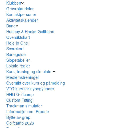
Klubben
Grasrotandelen
Kontaktpersoner
Aktivitetskalender
Bane
Huseby & Hankø Golfbane
Oversiktskart
Hole In One
Scorekort
Baneguide
Slopetabeller
Lokale regler
Kurs, trening og simulator
Medlemstreninger
Oversikt over kurs og påmelding
VTG kurs for nybegynnere
HHG Golfcamp
Custom Fitting
Trackman simulator
Informasjon om Proene
Bytte av grep
Golfcamp 2026