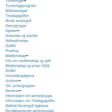
Turneringer
Turneringsprogram
Midtukeslaget
Tirsdagsgolfen
Norsk seniorgolf
Damegruppa
Gjester
Greenfee og starttid
Veibeskrivelse
Golfbil
Proshop
Medlemskap
Info om medlemskap og spill
Medlemskap og priser 2026
Golfbil
Innmeldingskjema
Juniorer
Om Juniorgruppen
Seniorer
Informasjon om seniorgruppa
Informasjon om Tirsdagsgolfen
Østfold Seniorgolf lagkamp
Kontaktpersoner seniorgruppa