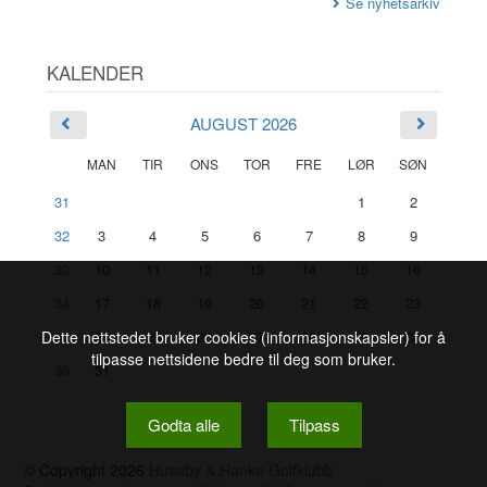
Se nyhetsarkiv
KALENDER
AUGUST 2026
MAN
TIR
ONS
TOR
FRE
LØR
SØN
31
1
2
32
3
4
5
6
7
8
9
33
10
11
12
13
14
15
16
34
17
18
19
20
21
22
23
Dette nettstedet bruker cookies (informasjonskapsler) for å
35
24
25
26
27
28
29
30
tilpasse nettsidene bedre til deg som bruker.
36
31
Godta alle
Tilpass
© Copyright 2026
Huseby & Hankø Golfklubb