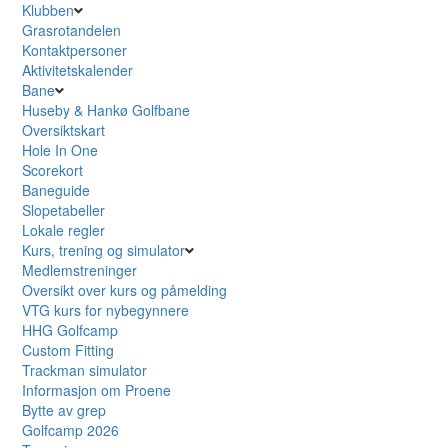
Klubben
Grasrotandelen
Kontaktpersoner
Aktivitetskalender
Bane
Huseby & Hankø Golfbane
Oversiktskart
Hole In One
Scorekort
Baneguide
Slopetabeller
Lokale regler
Kurs, trening og simulator
Medlemstreninger
Oversikt over kurs og påmelding
VTG kurs for nybegynnere
HHG Golfcamp
Custom Fitting
Trackman simulator
Informasjon om Proene
Bytte av grep
Golfcamp 2026