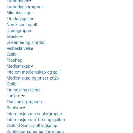
Turneringer
Turneringsprogram
Midtukeslaget
Tirsdagsgolfen
Norsk seniorgolf
Damegruppa
Gjester
Greenfee og starttid
Veibeskrivelse
Golfbil
Proshop
Medlemskap
Info om medlemskap og spill
Medlemskap og priser 2026
Golfbil
Innmeldingskjema
Juniorer
Om Juniorgruppen
Seniorer
Informasjon om seniorgruppa
Informasjon om Tirsdagsgolfen
Østfold Seniorgolf lagkamp
Kontaktpersoner seniorgruppa