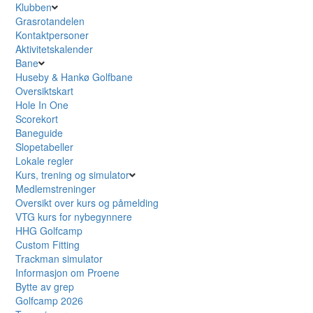
Klubben
Grasrotandelen
Kontaktpersoner
Aktivitetskalender
Bane
Huseby & Hankø Golfbane
Oversiktskart
Hole In One
Scorekort
Baneguide
Slopetabeller
Lokale regler
Kurs, trening og simulator
Medlemstreninger
Oversikt over kurs og påmelding
VTG kurs for nybegynnere
HHG Golfcamp
Custom Fitting
Trackman simulator
Informasjon om Proene
Bytte av grep
Golfcamp 2026