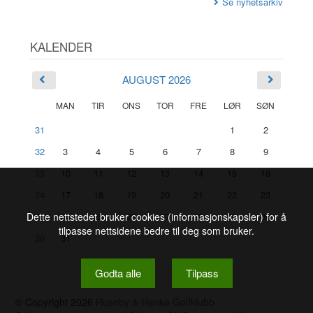
Se nyhetsarkiv
KALENDER
AUGUST 2026
MAN
TIR
ONS
TOR
FRE
LØR
SØN
31
1
2
32
3
4
5
6
7
8
9
33
10
11
12
13
14
15
16
34
17
18
19
20
21
22
23
Dette nettstedet bruker cookies (informasjonskapsler) for å
35
24
25
26
27
28
29
30
tilpasse nettsidene bedre til deg som bruker.
36
31
Godta alle
Tilpass
© Copyright 2026
Huseby & Hankø Golfklubb