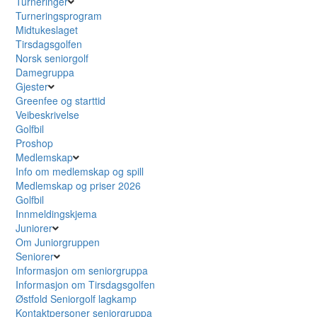
Turneringer
Turneringsprogram
Midtukeslaget
Tirsdagsgolfen
Norsk seniorgolf
Damegruppa
Gjester
Greenfee og starttid
Veibeskrivelse
Golfbil
Proshop
Medlemskap
Info om medlemskap og spill
Medlemskap og priser 2026
Golfbil
Innmeldingskjema
Juniorer
Om Juniorgruppen
Seniorer
Informasjon om seniorgruppa
Informasjon om Tirsdagsgolfen
Østfold Seniorgolf lagkamp
Kontaktpersoner seniorgruppa