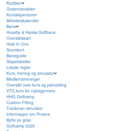
Klubben
Grasrotandelen
Kontaktpersoner
Aktivitetskalender
Bane
Huseby & Hankø Golfbane
Oversiktskart
Hole In One
Scorekort
Baneguide
Slopetabeller
Lokale regler
Kurs, trening og simulator
Medlemstreninger
Oversikt over kurs og påmelding
VTG kurs for nybegynnere
HHG Golfcamp
Custom Fitting
Trackman simulator
Informasjon om Proene
Bytte av grep
Golfcamp 2026