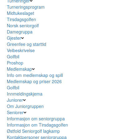
Turneringer
Turneringsprogram
Midtukeslaget
Tirsdagsgolfen
Norsk seniorgolf
Damegruppa
Gjester
Greenfee og starttid
Veibeskrivelse
Golfbil
Proshop
Medlemskap
Info om medlemskap og spill
Medlemskap og priser 2026
Golfbil
Innmeldingskjema
Juniorer
Om Juniorgruppen
Seniorer
Informasjon om seniorgruppa
Informasjon om Tirsdagsgolfen
Østfold Seniorgolf lagkamp
Kontaktpersoner seniorgruppa