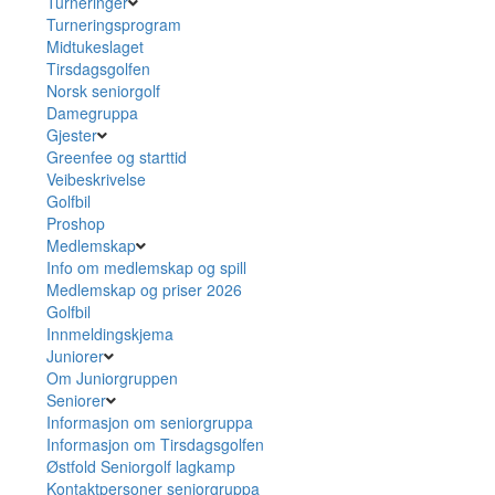
Turneringer
Turneringsprogram
Midtukeslaget
Tirsdagsgolfen
Norsk seniorgolf
Damegruppa
Gjester
Greenfee og starttid
Veibeskrivelse
Golfbil
Proshop
Medlemskap
Info om medlemskap og spill
Medlemskap og priser 2026
Golfbil
Innmeldingskjema
Juniorer
Om Juniorgruppen
Seniorer
Informasjon om seniorgruppa
Informasjon om Tirsdagsgolfen
Østfold Seniorgolf lagkamp
Kontaktpersoner seniorgruppa