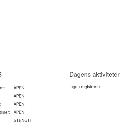
B
Dagens aktiviteter
Ingen registrerte.
er:
ÅPEN
ÅPEN
i
:
ÅPEN
i
timer:
ÅPEN
i
STENGT
i