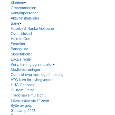
Klubben
Grasrotandelen
Kontaktpersoner
Aktivitetskalender
Bane
Huseby & Hankø Golfbane
Oversiktskart
Hole In One
Scorekort
Baneguide
Slopetabeller
Lokale regler
Kurs, trening og simulator
Medlemstreninger
Oversikt over kurs og påmelding
VTG kurs for nybegynnere
HHG Golfcamp
Custom Fitting
Trackman simulator
Informasjon om Proene
Bytte av grep
Golfcamp 2026