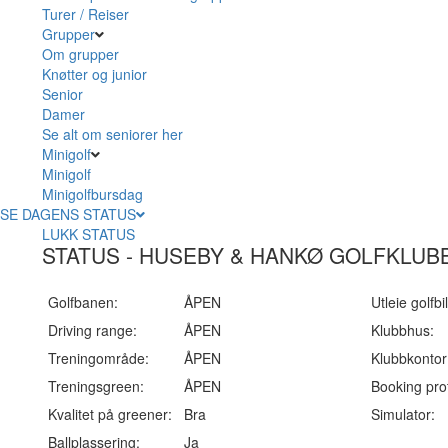
Turer / Reiser
Grupper
Om grupper
Knøtter og junior
Senior
Damer
Se alt om seniorer her
Minigolf
Minigolf
Minigolfbursdag
SE DAGENS STATUS
LUKK STATUS
STATUS - HUSEBY & HANKØ GOLFKLUB
Golfbanen:
ÅPEN
Utleie golfbil
Driving range:
ÅPEN
Klubbhus:
Treningområde:
ÅPEN
Klubbkontor
Treningsgreen:
ÅPEN
Booking pro
Kvalitet på greener:
Bra
Simulator:
Ballplassering:
Ja