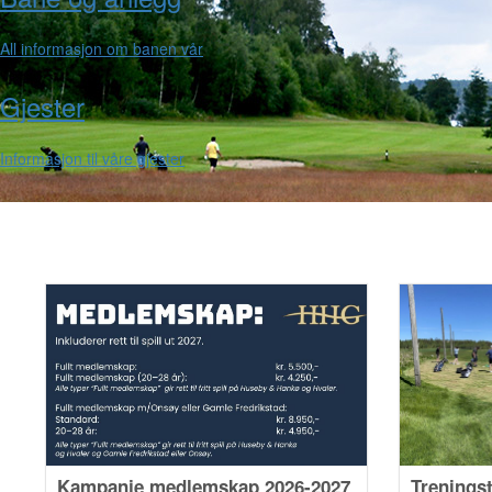
All informasjon om banen vår
Gjester
Informasjon til våre gjester
Kampanje medlemskap 2026-2027
Treningst