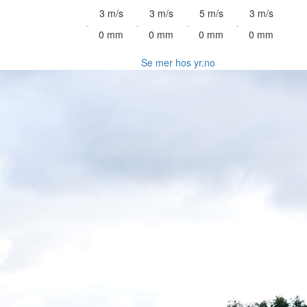
3 m/s
3 m/s
5 m/s
3 m/s
0 mm
0 mm
0 mm
0 mm
Se mer hos yr.no