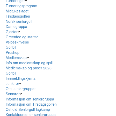
Turneringer
Turneringsprogram
Midtukeslaget
Tirsdagsgolfen
Norsk seniorgolf
Damegruppa
Gjester
Greenfee og starttid
Veibeskrivelse
Golfbil
Proshop
Medlemskap
Info om medlemskap og spill
Medlemskap og priser 2026
Golfbil
Innmeldingskjema
Juniorer
Om Juniorgruppen
Seniorer
Informasjon om seniorgruppa
Informasjon om Tirsdagsgolfen
Østfold Seniorgolf lagkamp
Kontaktpersoner seniorgruppa