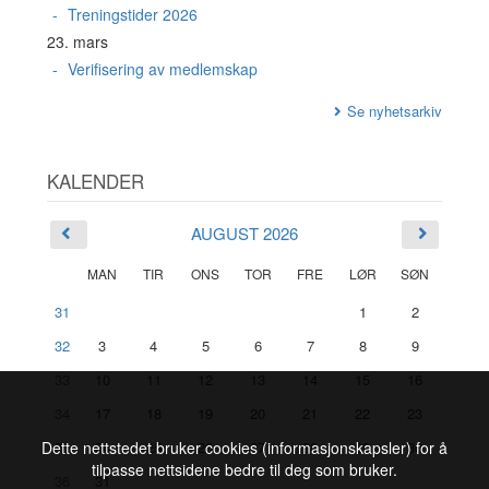
Treningstider 2026
23. mars
Verifisering av medlemskap
Se nyhetsarkiv
KALENDER
AUGUST 2026
MAN
TIR
ONS
TOR
FRE
LØR
SØN
31
1
2
32
3
4
5
6
7
8
9
33
10
11
12
13
14
15
16
34
17
18
19
20
21
22
23
35
24
25
26
27
28
29
30
Dette nettstedet bruker cookies (informasjonskapsler) for å
tilpasse nettsidene bedre til deg som bruker.
36
31