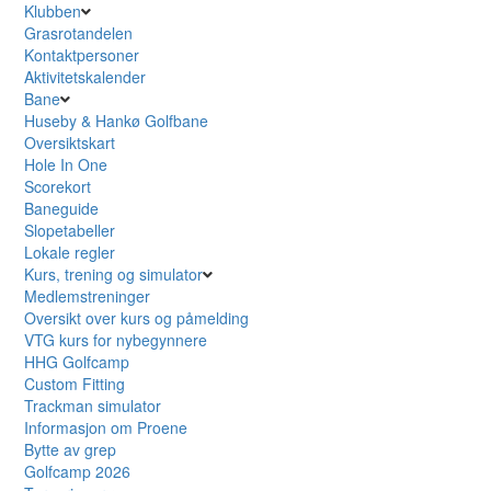
Klubben
Grasrotandelen
Kontaktpersoner
Aktivitetskalender
Bane
Huseby & Hankø Golfbane
Oversiktskart
Hole In One
Scorekort
Baneguide
Slopetabeller
Lokale regler
Kurs, trening og simulator
Medlemstreninger
Oversikt over kurs og påmelding
VTG kurs for nybegynnere
HHG Golfcamp
Custom Fitting
Trackman simulator
Informasjon om Proene
Bytte av grep
Golfcamp 2026