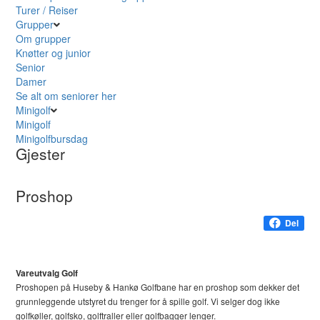
Turer / Reiser
Grupper
Om grupper
Knøtter og junior
Senior
Damer
Se alt om seniorer her
Minigolf
Minigolf
Minigolfbursdag
Gjester
Proshop
Del
Vareutvalg Golf
Proshopen på Huseby & Hankø Golfbane har en proshop som dekker det
grunnleggende utstyret du trenger for å spille golf. Vi selger dog ikke
golfkøller, golfsko, golftraller eller golfbagger lenger.