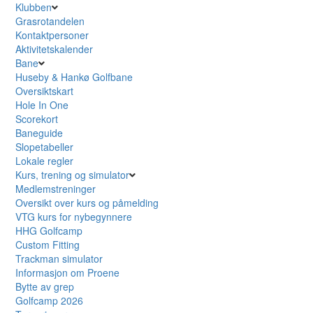
Klubben
Grasrotandelen
Kontaktpersoner
Aktivitetskalender
Bane
Huseby & Hankø Golfbane
Oversiktskart
Hole In One
Scorekort
Baneguide
Slopetabeller
Lokale regler
Kurs, trening og simulator
Medlemstreninger
Oversikt over kurs og påmelding
VTG kurs for nybegynnere
HHG Golfcamp
Custom Fitting
Trackman simulator
Informasjon om Proene
Bytte av grep
Golfcamp 2026