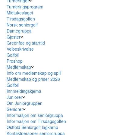
Turneringer
Turneringsprogram
Midtukeslaget
Tirsdagsgolfen
Norsk seniorgolf
Damegruppa
Gjester
Greenfee og starttid
Veibeskrivelse
Golfbil
Proshop
Medlemskap
Info om medlemskap og spill
Medlemskap og priser 2026
Golfbil
Innmeldingskjema
Juniorer
Om Juniorgruppen
Seniorer
Informasjon om seniorgruppa
Informasjon om Tirsdagsgolfen
Østfold Seniorgolf lagkamp
Kontaktpersoner seniorgruppa