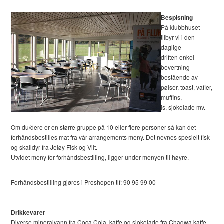
Bespisning
På klubbhuset
tilbyr vi i den
daglige
driften enkel
bevertning
bestående av
pølser, toast, vafler,
muffins,
is, sjokolade mv.
Om du/dere er en større gruppe på 10 eller flere personer så kan det
forhåndsbestilles mat fra vår arrangements meny. Det nevnes spesielt fisk
og skalldyr fra Jeløy Fisk og Vilt.
Utvidet meny for forhåndsbestilling, ligger under menyen til høyre.
Forhåndsbestilling gjøres i Proshopen tlf: 90 95 99 00
Drikkevarer
Diverse mineralvann fra Coca Cola, kaffe og sjokolade fra Chaqwa kaffe