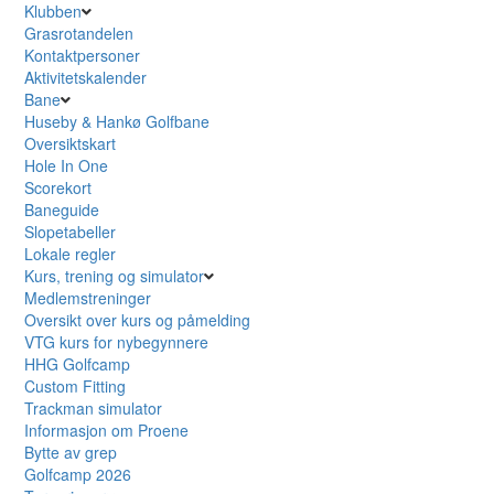
Klubben
Grasrotandelen
Kontaktpersoner
Aktivitetskalender
Bane
Huseby & Hankø Golfbane
Oversiktskart
Hole In One
Scorekort
Baneguide
Slopetabeller
Lokale regler
Kurs, trening og simulator
Medlemstreninger
Oversikt over kurs og påmelding
VTG kurs for nybegynnere
HHG Golfcamp
Custom Fitting
Trackman simulator
Informasjon om Proene
Bytte av grep
Golfcamp 2026