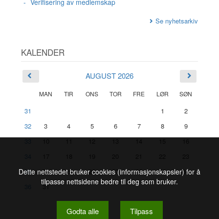
Verifisering av medlemskap
Se nyhetsarkiv
KALENDER
AUGUST 2026
MAN
TIR
ONS
TOR
FRE
LØR
SØN
31
1
2
32
3
4
5
6
7
8
9
33
10
11
12
13
14
15
16
34
17
18
19
20
21
22
23
35
24
25
26
27
28
29
30
Dette nettstedet bruker cookies (informasjonskapsler) for å
tilpasse nettsidene bedre til deg som bruker.
36
31
Godta alle
Tilpass