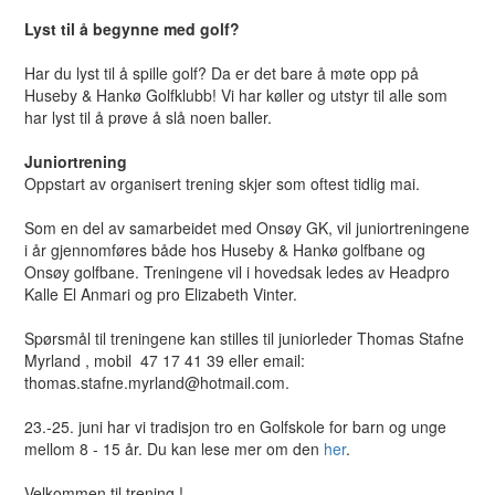
Lyst til å begynne med golf?
Har du lyst til å spille golf? Da er det bare å møte opp på
Huseby & Hankø Golfklubb! Vi har køller og utstyr til alle som
har lyst til å prøve å slå noen baller.
Juniortrening
Oppstart av organisert trening skjer som oftest tidlig mai.
Som en del av samarbeidet med Onsøy GK, vil juniortreningene
i år gjennomføres både hos Huseby & Hankø golfbane og
Onsøy golfbane. Treningene vil i hovedsak ledes av Headpro
Kalle El Anmari og pro Elizabeth Vinter.
Spørsmål til treningene kan stilles til juniorleder Thomas Stafne
Myrland , mobil 47 17 41 39 eller email:
thomas.stafne.myrland@hotmail.com.
23.-25. juni har vi tradisjon tro en Golfskole for barn og unge
mellom 8 - 15 år. Du kan lese mer om den
her
.
Velkommen til trening !