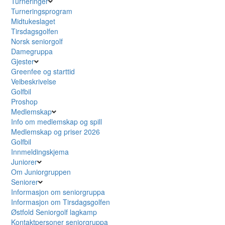
Turneringer
Turneringsprogram
Midtukeslaget
Tirsdagsgolfen
Norsk seniorgolf
Damegruppa
Gjester
Greenfee og starttid
Veibeskrivelse
Golfbil
Proshop
Medlemskap
Info om medlemskap og spill
Medlemskap og priser 2026
Golfbil
Innmeldingskjema
Juniorer
Om Juniorgruppen
Seniorer
Informasjon om seniorgruppa
Informasjon om Tirsdagsgolfen
Østfold Seniorgolf lagkamp
Kontaktpersoner seniorgruppa