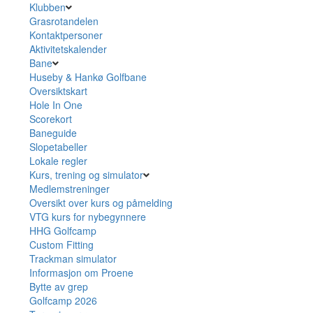
Klubben
Grasrotandelen
Kontaktpersoner
Aktivitetskalender
Bane
Huseby & Hankø Golfbane
Oversiktskart
Hole In One
Scorekort
Baneguide
Slopetabeller
Lokale regler
Kurs, trening og simulator
Medlemstreninger
Oversikt over kurs og påmelding
VTG kurs for nybegynnere
HHG Golfcamp
Custom Fitting
Trackman simulator
Informasjon om Proene
Bytte av grep
Golfcamp 2026