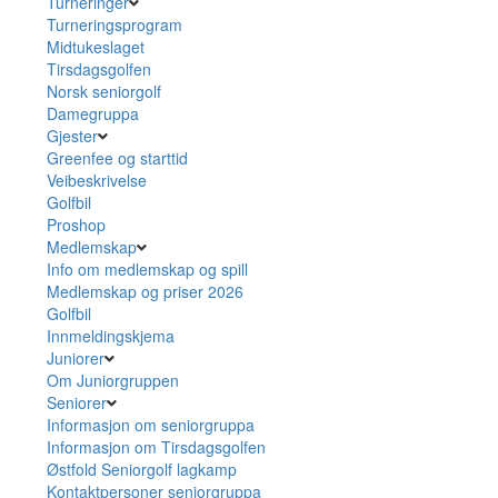
Turneringer
Turneringsprogram
Midtukeslaget
Tirsdagsgolfen
Norsk seniorgolf
Damegruppa
Gjester
Greenfee og starttid
Veibeskrivelse
Golfbil
Proshop
Medlemskap
Info om medlemskap og spill
Medlemskap og priser 2026
Golfbil
Innmeldingskjema
Juniorer
Om Juniorgruppen
Seniorer
Informasjon om seniorgruppa
Informasjon om Tirsdagsgolfen
Østfold Seniorgolf lagkamp
Kontaktpersoner seniorgruppa