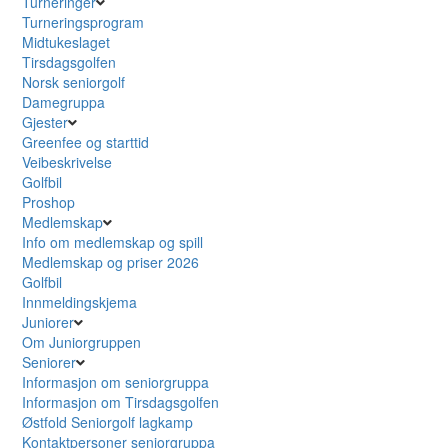
Turneringer
Turneringsprogram
Midtukeslaget
Tirsdagsgolfen
Norsk seniorgolf
Damegruppa
Gjester
Greenfee og starttid
Veibeskrivelse
Golfbil
Proshop
Medlemskap
Info om medlemskap og spill
Medlemskap og priser 2026
Golfbil
Innmeldingskjema
Juniorer
Om Juniorgruppen
Seniorer
Informasjon om seniorgruppa
Informasjon om Tirsdagsgolfen
Østfold Seniorgolf lagkamp
Kontaktpersoner seniorgruppa