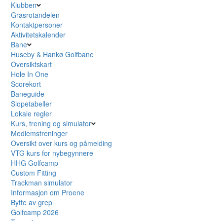
Klubben
Grasrotandelen
Kontaktpersoner
Aktivitetskalender
Bane
Huseby & Hankø Golfbane
Oversiktskart
Hole In One
Scorekort
Baneguide
Slopetabeller
Lokale regler
Kurs, trening og simulator
Medlemstreninger
Oversikt over kurs og påmelding
VTG kurs for nybegynnere
HHG Golfcamp
Custom Fitting
Trackman simulator
Informasjon om Proene
Bytte av grep
Golfcamp 2026