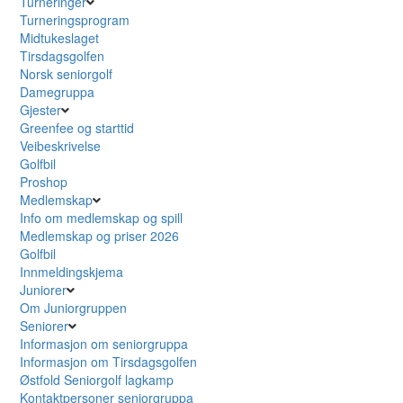
Turneringer
Turneringsprogram
Midtukeslaget
Tirsdagsgolfen
Norsk seniorgolf
Damegruppa
Gjester
Greenfee og starttid
Veibeskrivelse
Golfbil
Proshop
Medlemskap
Info om medlemskap og spill
Medlemskap og priser 2026
Golfbil
Innmeldingskjema
Juniorer
Om Juniorgruppen
Seniorer
Informasjon om seniorgruppa
Informasjon om Tirsdagsgolfen
Østfold Seniorgolf lagkamp
Kontaktpersoner seniorgruppa