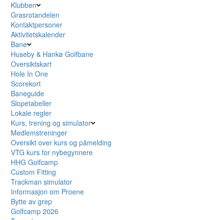
Klubben
Grasrotandelen
Kontaktpersoner
Aktivitetskalender
Bane
Huseby & Hankø Golfbane
Oversiktskart
Hole In One
Scorekort
Baneguide
Slopetabeller
Lokale regler
Kurs, trening og simulator
Medlemstreninger
Oversikt over kurs og påmelding
VTG kurs for nybegynnere
HHG Golfcamp
Custom Fitting
Trackman simulator
Informasjon om Proene
Bytte av grep
Golfcamp 2026