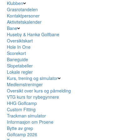
Klubben
Grasrotandelen
Kontaktpersoner
Aktivitetskalender
Bane
Huseby & Hankø Golfbane
Oversiktskart
Hole In One
Scorekort
Baneguide
Slopetabeller
Lokale regler
Kurs, trening og simulator
Medlemstreninger
Oversikt over kurs og påmelding
VTG kurs for nybegynnere
HHG Golfcamp
Custom Fitting
Trackman simulator
Informasjon om Proene
Bytte av grep
Golfcamp 2026