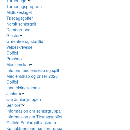
Turneringer
Turneringsprogram
Midtukeslaget
Tirsdagsgolfen
Norsk seniorgolf
Damegruppa
Gjester
Greenfee og starttid
Veibeskrivelse
Golfbil
Proshop
Medlemskap
Info om medlemskap og spill
Medlemskap og priser 2026
Golfbil
Innmeldingskjema
Juniorer
Om Juniorgruppen
Seniorer
Informasjon om seniorgruppa
Informasjon om Tirsdagsgolfen
Østfold Seniorgolf lagkamp
Kontaktpersoner seniorgruppa