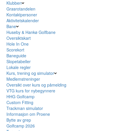
Klubben
Grasrotandelen
Kontaktpersoner
Aktivitetskalender
Bane
Huseby & Hankø Golfbane
Oversiktskart
Hole In One
Scorekort
Baneguide
Slopetabeller
Lokale regler
Kurs, trening og simulator
Medlemstreninger
Oversikt over kurs og påmelding
VTG kurs for nybegynnere
HHG Golfcamp
Custom Fitting
Trackman simulator
Informasjon om Proene
Bytte av grep
Golfcamp 2026