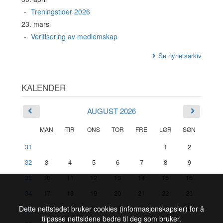
Treningstider 2026
23. mars
Verifisering av medlemskap
Se nyhetsarkiv
KALENDER
AUGUST 2026
MAN
TIR
ONS
TOR
FRE
LØR
SØN
31
1
2
32
3
4
5
6
7
8
9
33
10
11
12
13
14
15
16
34
17
18
19
20
21
22
23
Dette nettstedet bruker cookies (informasjonskapsler) for å
35
24
25
26
27
28
29
30
tilpasse nettsidene bedre til deg som bruker.