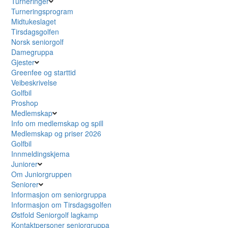
Turneringer
Turneringsprogram
Midtukeslaget
Tirsdagsgolfen
Norsk seniorgolf
Damegruppa
Gjester
Greenfee og starttid
Veibeskrivelse
Golfbil
Proshop
Medlemskap
Info om medlemskap og spill
Medlemskap og priser 2026
Golfbil
Innmeldingskjema
Juniorer
Om Juniorgruppen
Seniorer
Informasjon om seniorgruppa
Informasjon om Tirsdagsgolfen
Østfold Seniorgolf lagkamp
Kontaktpersoner seniorgruppa