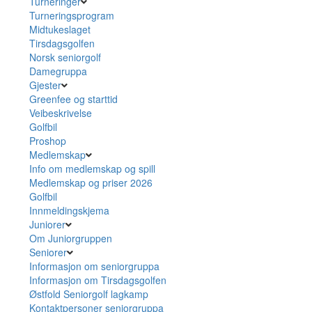
Turneringer
Turneringsprogram
Midtukeslaget
Tirsdagsgolfen
Norsk seniorgolf
Damegruppa
Gjester
Greenfee og starttid
Veibeskrivelse
Golfbil
Proshop
Medlemskap
Info om medlemskap og spill
Medlemskap og priser 2026
Golfbil
Innmeldingskjema
Juniorer
Om Juniorgruppen
Seniorer
Informasjon om seniorgruppa
Informasjon om Tirsdagsgolfen
Østfold Seniorgolf lagkamp
Kontaktpersoner seniorgruppa