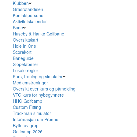
Klubben
Grasrotandelen
Kontaktpersoner
Aktivitetskalender
Bane
Huseby & Hankø Golfbane
Oversiktskart
Hole In One
Scorekort
Baneguide
Slopetabeller
Lokale regler
Kurs, trening og simulator
Medlemstreninger
Oversikt over kurs og påmelding
VTG kurs for nybegynnere
HHG Golfcamp
Custom Fitting
Trackman simulator
Informasjon om Proene
Bytte av grep
Golfcamp 2026