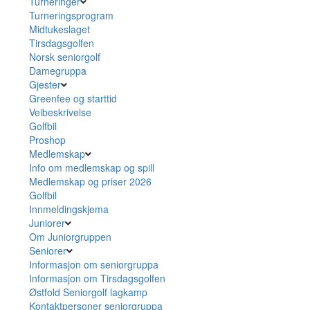
Turneringer
Turneringsprogram
Midtukeslaget
Tirsdagsgolfen
Norsk seniorgolf
Damegruppa
Gjester
Greenfee og starttid
Veibeskrivelse
Golfbil
Proshop
Medlemskap
Info om medlemskap og spill
Medlemskap og priser 2026
Golfbil
Innmeldingskjema
Juniorer
Om Juniorgruppen
Seniorer
Informasjon om seniorgruppa
Informasjon om Tirsdagsgolfen
Østfold Seniorgolf lagkamp
Kontaktpersoner seniorgruppa