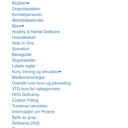
Klubben
Grasrotandelen
Kontaktpersoner
Aktivitetskalender
Bane
Huseby & Hankø Golfbane
Oversiktskart
Hole In One
Scorekort
Baneguide
Slopetabeller
Lokale regler
Kurs, trening og simulator
Medlemstreninger
Oversikt over kurs og påmelding
VTG kurs for nybegynnere
HHG Golfcamp
Custom Fitting
Trackman simulator
Informasjon om Proene
Bytte av grep
Golfcamp 2026