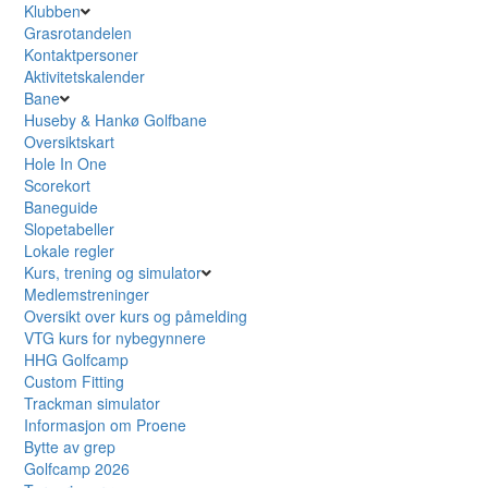
Klubben
Grasrotandelen
Kontaktpersoner
Aktivitetskalender
Bane
Huseby & Hankø Golfbane
Oversiktskart
Hole In One
Scorekort
Baneguide
Slopetabeller
Lokale regler
Kurs, trening og simulator
Medlemstreninger
Oversikt over kurs og påmelding
VTG kurs for nybegynnere
HHG Golfcamp
Custom Fitting
Trackman simulator
Informasjon om Proene
Bytte av grep
Golfcamp 2026