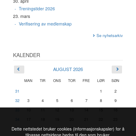
30. april
Treningstider 2026
23. mars
Verifisering av medlemskap
Se nyhetsarkiv
KALENDER
AUGUST 2026
MAN
TIR
ONS
TOR
FRE
LØR
SØN
31
1
2
32
3
4
5
6
7
8
9
33
10
11
12
13
14
15
16
34
17
18
19
20
21
22
23
Dette nettstedet bruker cookies (informasjonskapsler) for å
35
24
25
26
27
28
29
30
tilpasse nettsidene bedre til deg som bruker.