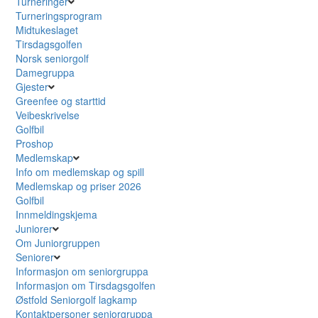
Turneringer
Turneringsprogram
Midtukeslaget
Tirsdagsgolfen
Norsk seniorgolf
Damegruppa
Gjester
Greenfee og starttid
Veibeskrivelse
Golfbil
Proshop
Medlemskap
Info om medlemskap og spill
Medlemskap og priser 2026
Golfbil
Innmeldingskjema
Juniorer
Om Juniorgruppen
Seniorer
Informasjon om seniorgruppa
Informasjon om Tirsdagsgolfen
Østfold Seniorgolf lagkamp
Kontaktpersoner seniorgruppa