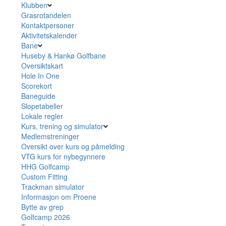
Klubben
Grasrotandelen
Kontaktpersoner
Aktivitetskalender
Bane
Huseby & Hankø Golfbane
Oversiktskart
Hole In One
Scorekort
Baneguide
Slopetabeller
Lokale regler
Kurs, trening og simulator
Medlemstreninger
Oversikt over kurs og påmelding
VTG kurs for nybegynnere
HHG Golfcamp
Custom Fitting
Trackman simulator
Informasjon om Proene
Bytte av grep
Golfcamp 2026