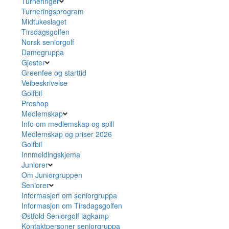
Turneringer
Turneringsprogram
Midtukeslaget
Tirsdagsgolfen
Norsk seniorgolf
Damegruppa
Gjester
Greenfee og starttid
Veibeskrivelse
Golfbil
Proshop
Medlemskap
Info om medlemskap og spill
Medlemskap og priser 2026
Golfbil
Innmeldingskjema
Juniorer
Om Juniorgruppen
Seniorer
Informasjon om seniorgruppa
Informasjon om Tirsdagsgolfen
Østfold Seniorgolf lagkamp
Kontaktpersoner seniorgruppa