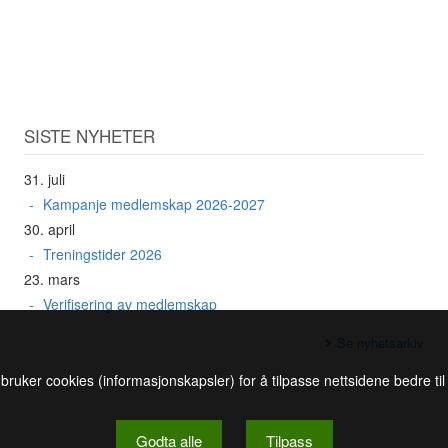
SISTE NYHETER
31. juli
Kampanje medlemskap 2026-2027
30. april
Treningstider 2026
23. mars
Verifisering av medlemskap
Se nyhetsarkiv
 bruker cookies (informasjonskapsler) for å tilpasse nettsidene bedre ti
Godta alle
Tilpass