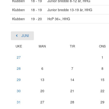
Klubben
18 - 19
Junior bredde 8-12 år, HHG
Klubben
18 - 19
Junior bredde 13-19 år, HHG
Klubben
19 - 20
HcP 36+, HHG
JUNI
UKE
MAN
TIR
ONS
27
1
28
6
7
8
29
13
14
15
30
20
21
22
31
27
28
29