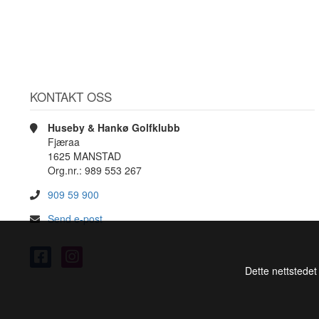
KONTAKT OSS
Huseby & Hankø Golfklubb
Fjæraa
1625 MANSTAD
Org.nr.: 989 553 267
909 59 900
Send e-post
Dette nettstedet