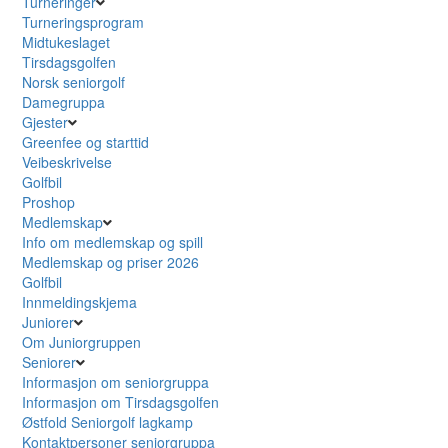
Turneringer
Turneringsprogram
Midtukeslaget
Tirsdagsgolfen
Norsk seniorgolf
Damegruppa
Gjester
Greenfee og starttid
Veibeskrivelse
Golfbil
Proshop
Medlemskap
Info om medlemskap og spill
Medlemskap og priser 2026
Golfbil
Innmeldingskjema
Juniorer
Om Juniorgruppen
Seniorer
Informasjon om seniorgruppa
Informasjon om Tirsdagsgolfen
Østfold Seniorgolf lagkamp
Kontaktpersoner seniorgruppa