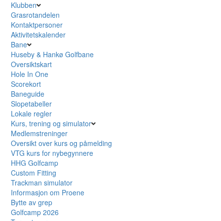
Klubben
Grasrotandelen
Kontaktpersoner
Aktivitetskalender
Bane
Huseby & Hankø Golfbane
Oversiktskart
Hole In One
Scorekort
Baneguide
Slopetabeller
Lokale regler
Kurs, trening og simulator
Medlemstreninger
Oversikt over kurs og påmelding
VTG kurs for nybegynnere
HHG Golfcamp
Custom Fitting
Trackman simulator
Informasjon om Proene
Bytte av grep
Golfcamp 2026