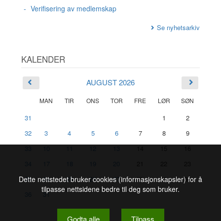
Verifisering av medlemskap
Se nyhetsarkiv
KALENDER
AUGUST 2026
MAN
TIR
ONS
TOR
FRE
LØR
SØN
31
1
2
32
3
4
5
6
7
8
9
33
10
11
12
13
14
15
16
34
17
18
19
20
21
22
23
Dette nettstedet bruker cookies (informasjonskapsler) for å
35
24
25
26
27
28
29
30
tilpasse nettsidene bedre til deg som bruker.
36
31
Godta alle
Tilpass