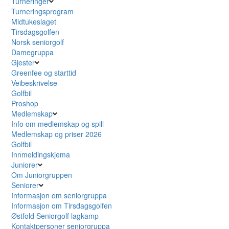
Turneringer
Turneringsprogram
Midtukeslaget
Tirsdagsgolfen
Norsk seniorgolf
Damegruppa
Gjester
Greenfee og starttid
Veibeskrivelse
Golfbil
Proshop
Medlemskap
Info om medlemskap og spill
Medlemskap og priser 2026
Golfbil
Innmeldingskjema
Juniorer
Om Juniorgruppen
Seniorer
Informasjon om seniorgruppa
Informasjon om Tirsdagsgolfen
Østfold Seniorgolf lagkamp
Kontaktpersoner seniorgruppa