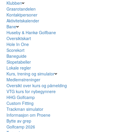
Klubben
Grasrotandelen
Kontaktpersoner
Aktivitetskalender
Bane
Huseby & Hankø Golfbane
Oversiktskart
Hole In One
Scorekort
Baneguide
Slopetabeller
Lokale regler
Kurs, trening og simulator
Medlemstreninger
Oversikt over kurs og påmelding
VTG kurs for nybegynnere
HHG Golfcamp
Custom Fitting
Trackman simulator
Informasjon om Proene
Bytte av grep
Golfcamp 2026