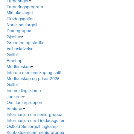
Turneringer
Turneringsprogram
Midtukeslaget
Tirsdagsgolfen
Norsk seniorgolf
Damegruppa
Gjester
Greenfee og starttid
Veibeskrivelse
Golfbil
Proshop
Medlemskap
Info om medlemskap og spill
Medlemskap og priser 2026
Golfbil
Innmeldingskjema
Juniorer
Om Juniorgruppen
Seniorer
Informasjon om seniorgruppa
Informasjon om Tirsdagsgolfen
Østfold Seniorgolf lagkamp
Kontaktpersoner seniorgruppa