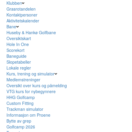
Klubben
Grasrotandelen
Kontaktpersoner
Aktivitetskalender
Bane
Huseby & Hankø Golfbane
Oversiktskart
Hole In One
Scorekort
Baneguide
Slopetabeller
Lokale regler
Kurs, trening og simulator
Medlemstreninger
Oversikt over kurs og påmelding
VTG kurs for nybegynnere
HHG Golfcamp
Custom Fitting
Trackman simulator
Informasjon om Proene
Bytte av grep
Golfcamp 2026