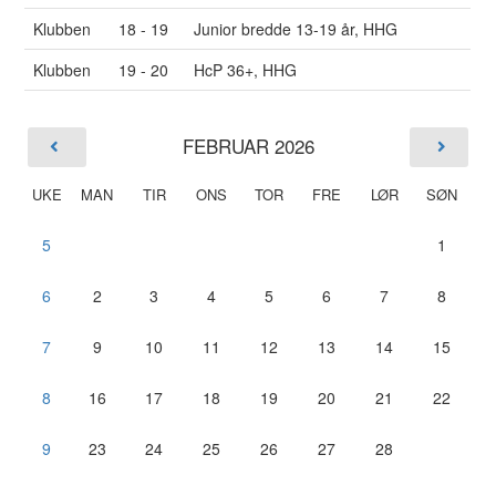
Klubben
18 - 19
Junior bredde 13-19 år, HHG
Klubben
19 - 20
HcP 36+, HHG
FEBRUAR 2026
UKE
MAN
TIR
ONS
TOR
FRE
LØR
SØN
5
1
6
2
3
4
5
6
7
8
7
9
10
11
12
13
14
15
8
16
17
18
19
20
21
22
9
23
24
25
26
27
28