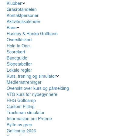
Klubben
Grasrotandelen
Kontaktpersoner
Aktivitetskalender
Bane
Huseby & Hankø Golfbane
Oversiktskart
Hole In One
Scorekort
Baneguide
Slopetabeller
Lokale regler
Kurs, trening og simulator
Medlemstreninger
Oversikt over kurs og påmelding
VTG kurs for nybegynnere
HHG Golfcamp
Custom Fitting
Trackman simulator
Informasjon om Proene
Bytte av grep
Golfcamp 2026