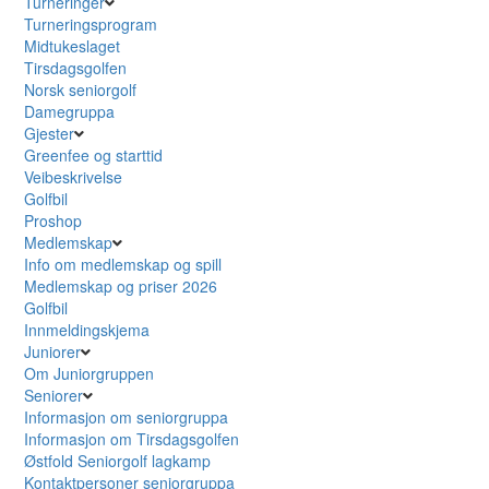
Turneringer
Turneringsprogram
Midtukeslaget
Tirsdagsgolfen
Norsk seniorgolf
Damegruppa
Gjester
Greenfee og starttid
Veibeskrivelse
Golfbil
Proshop
Medlemskap
Info om medlemskap og spill
Medlemskap og priser 2026
Golfbil
Innmeldingskjema
Juniorer
Om Juniorgruppen
Seniorer
Informasjon om seniorgruppa
Informasjon om Tirsdagsgolfen
Østfold Seniorgolf lagkamp
Kontaktpersoner seniorgruppa