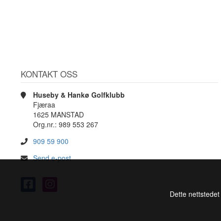
KONTAKT OSS
Huseby & Hankø Golfklubb
Fjæraa
1625 MANSTAD
Org.nr.: 989 553 267
909 59 900
Send e-post
Dette nettstedet