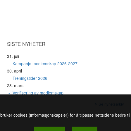
SISTE NYHETER
31. juli
Kampanje medlemskap 2026-2027
30. april
Treningstider 2026
23. mars
Verifisering av medlemskap
Se nyhetsarkiv
 bruker cookies (informasjonskapsler) for å tilpasse nettsidene bedre ti