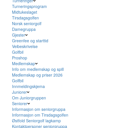
Turneringer
Turneringsprogram
Midtukeslaget
Tirsdagsgolfen
Norsk seniorgolf
Damegruppa
Gjester
Greenfee og starttid
Veibeskrivelse
Golfbil
Proshop
Medlemskap
Info om medlemskap og spill
Medlemskap og priser 2026
Golfbil
Innmeldingskjema
Juniorer
Om Juniorgruppen
Seniorer
Informasjon om seniorgruppa
Informasjon om Tirsdagsgolfen
Østfold Seniorgolf lagkamp
Kontaktpersoner seniorgruppa