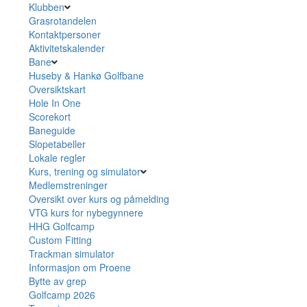
Klubben
Grasrotandelen
Kontaktpersoner
Aktivitetskalender
Bane
Huseby & Hankø Golfbane
Oversiktskart
Hole In One
Scorekort
Baneguide
Slopetabeller
Lokale regler
Kurs, trening og simulator
Medlemstreninger
Oversikt over kurs og påmelding
VTG kurs for nybegynnere
HHG Golfcamp
Custom Fitting
Trackman simulator
Informasjon om Proene
Bytte av grep
Golfcamp 2026