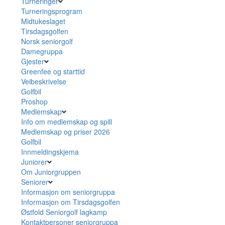
Turneringer
Turneringsprogram
Midtukeslaget
Tirsdagsgolfen
Norsk seniorgolf
Damegruppa
Gjester
Greenfee og starttid
Veibeskrivelse
Golfbil
Proshop
Medlemskap
Info om medlemskap og spill
Medlemskap og priser 2026
Golfbil
Innmeldingskjema
Juniorer
Om Juniorgruppen
Seniorer
Informasjon om seniorgruppa
Informasjon om Tirsdagsgolfen
Østfold Seniorgolf lagkamp
Kontaktpersoner seniorgruppa