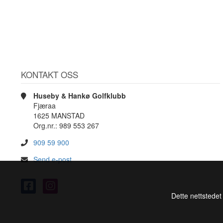
KONTAKT OSS
Huseby & Hankø Golfklubb
Fjæraa
1625 MANSTAD
Org.nr.: 989 553 267
909 59 900
Send e-post
Dette nettstedet