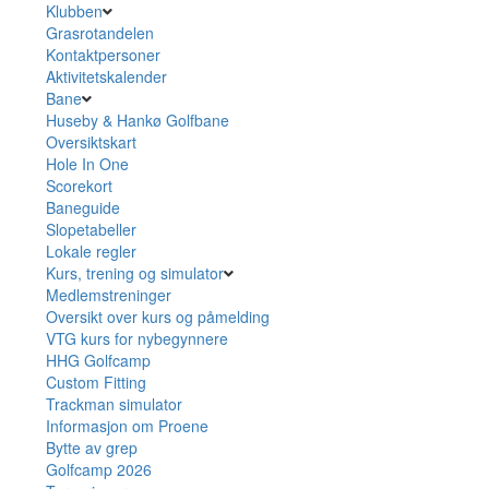
Klubben
Grasrotandelen
Kontaktpersoner
Aktivitetskalender
Bane
Huseby & Hankø Golfbane
Oversiktskart
Hole In One
Scorekort
Baneguide
Slopetabeller
Lokale regler
Kurs, trening og simulator
Medlemstreninger
Oversikt over kurs og påmelding
VTG kurs for nybegynnere
HHG Golfcamp
Custom Fitting
Trackman simulator
Informasjon om Proene
Bytte av grep
Golfcamp 2026