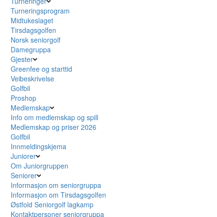
Turneringer
Turneringsprogram
Midtukeslaget
Tirsdagsgolfen
Norsk seniorgolf
Damegruppa
Gjester
Greenfee og starttid
Veibeskrivelse
Golfbil
Proshop
Medlemskap
Info om medlemskap og spill
Medlemskap og priser 2026
Golfbil
Innmeldingskjema
Juniorer
Om Juniorgruppen
Seniorer
Informasjon om seniorgruppa
Informasjon om Tirsdagsgolfen
Østfold Seniorgolf lagkamp
Kontaktpersoner seniorgruppa