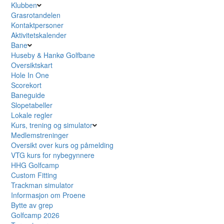
Klubben
Grasrotandelen
Kontaktpersoner
Aktivitetskalender
Bane
Huseby & Hankø Golfbane
Oversiktskart
Hole In One
Scorekort
Baneguide
Slopetabeller
Lokale regler
Kurs, trening og simulator
Medlemstreninger
Oversikt over kurs og påmelding
VTG kurs for nybegynnere
HHG Golfcamp
Custom Fitting
Trackman simulator
Informasjon om Proene
Bytte av grep
Golfcamp 2026