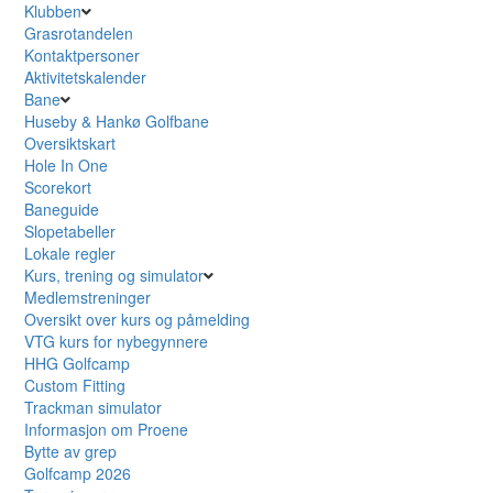
Klubben
Grasrotandelen
Kontaktpersoner
Aktivitetskalender
Bane
Huseby & Hankø Golfbane
Oversiktskart
Hole In One
Scorekort
Baneguide
Slopetabeller
Lokale regler
Kurs, trening og simulator
Medlemstreninger
Oversikt over kurs og påmelding
VTG kurs for nybegynnere
HHG Golfcamp
Custom Fitting
Trackman simulator
Informasjon om Proene
Bytte av grep
Golfcamp 2026