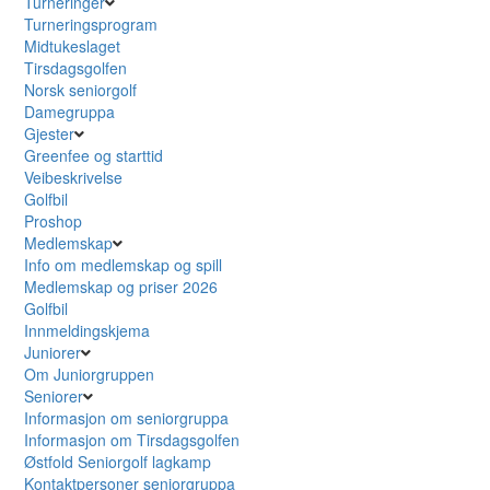
Turneringer
Turneringsprogram
Midtukeslaget
Tirsdagsgolfen
Norsk seniorgolf
Damegruppa
Gjester
Greenfee og starttid
Veibeskrivelse
Golfbil
Proshop
Medlemskap
Info om medlemskap og spill
Medlemskap og priser 2026
Golfbil
Innmeldingskjema
Juniorer
Om Juniorgruppen
Seniorer
Informasjon om seniorgruppa
Informasjon om Tirsdagsgolfen
Østfold Seniorgolf lagkamp
Kontaktpersoner seniorgruppa