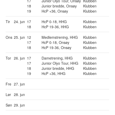
17
Junior Olyo Tour, Onsøy
Klubben
18
Junior bredde, Onsøy
Klubben
19
HcP +36, Onsøy
Klubben
Tir
24. jun
17
HcP 0-18, HHG
Klubben
18
HcP 19-36, HHG
Klubben
Ons
25. jun
12
Medlemstrening, HHG
Klubben
17
HcP 0-18, Onsøy
Klubben
18
HcP 19-36, Onsøy
Klubben
Tor
26. jun
17
Dametrening, HHG
Klubben
17
Junior Olyo Tour, HHG
Klubben
18
Junior bredde, HHG
Klubben
19
HcP +36, HHG
Klubben
Fre
27. jun
Lør
28. jun
Søn
29. jun