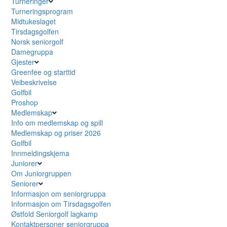
Turneringer
Turneringsprogram
Midtukeslaget
Tirsdagsgolfen
Norsk seniorgolf
Damegruppa
Gjester
Greenfee og starttid
Veibeskrivelse
Golfbil
Proshop
Medlemskap
Info om medlemskap og spill
Medlemskap og priser 2026
Golfbil
Innmeldingskjema
Juniorer
Om Juniorgruppen
Seniorer
Informasjon om seniorgruppa
Informasjon om Tirsdagsgolfen
Østfold Seniorgolf lagkamp
Kontaktpersoner seniorgruppa