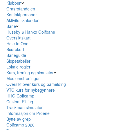
Klubben
Grasrotandelen
Kontaktpersoner
Aktivitetskalender
Bane
Huseby & Hankø Golfbane
Oversiktskart
Hole In One
Scorekort
Baneguide
Slopetabeller
Lokale regler
Kurs, trening og simulator
Medlemstreninger
Oversikt over kurs og påmelding
VTG kurs for nybegynnere
HHG Golfcamp
Custom Fitting
Trackman simulator
Informasjon om Proene
Bytte av grep
Golfcamp 2026