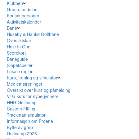
Klubben
Grasrotandelen
Kontaktpersoner
Aktivitetskalender
Bane
Huseby & Hankø Golfbane
Oversiktskart
Hole In One
Scorekort
Baneguide
Slopetabeller
Lokale regler
Kurs, trening og simulator
Medlemstreninger
Oversikt over kurs og påmelding
VTG kurs for nybegynnere
HHG Golfcamp
Custom Fitting
Trackman simulator
Informasjon om Proene
Bytte av grep
Golfcamp 2026