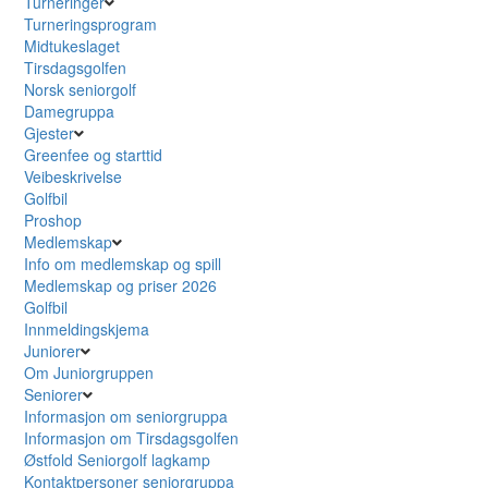
Turneringer
Turneringsprogram
Midtukeslaget
Tirsdagsgolfen
Norsk seniorgolf
Damegruppa
Gjester
Greenfee og starttid
Veibeskrivelse
Golfbil
Proshop
Medlemskap
Info om medlemskap og spill
Medlemskap og priser 2026
Golfbil
Innmeldingskjema
Juniorer
Om Juniorgruppen
Seniorer
Informasjon om seniorgruppa
Informasjon om Tirsdagsgolfen
Østfold Seniorgolf lagkamp
Kontaktpersoner seniorgruppa