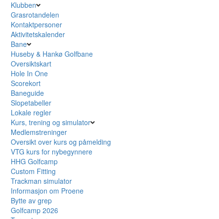
Klubben
Grasrotandelen
Kontaktpersoner
Aktivitetskalender
Bane
Huseby & Hankø Golfbane
Oversiktskart
Hole In One
Scorekort
Baneguide
Slopetabeller
Lokale regler
Kurs, trening og simulator
Medlemstreninger
Oversikt over kurs og påmelding
VTG kurs for nybegynnere
HHG Golfcamp
Custom Fitting
Trackman simulator
Informasjon om Proene
Bytte av grep
Golfcamp 2026