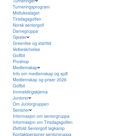
Turneringer
Turneringsprogram
Midtukeslaget
Tirsdagsgolfen
Norsk seniorgolf
Damegruppa
Gjester
Greenfee og starttid
Veibeskrivelse
Golfbil
Proshop
Medlemskap
Info om medlemskap og spill
Medlemskap og priser 2026
Golfbil
Innmeldingskjema
Juniorer
Om Juniorgruppen
Seniorer
Informasjon om seniorgruppa
Informasjon om Tirsdagsgolfen
Østfold Seniorgolf lagkamp
Kontaktpersoner seniorgruppa