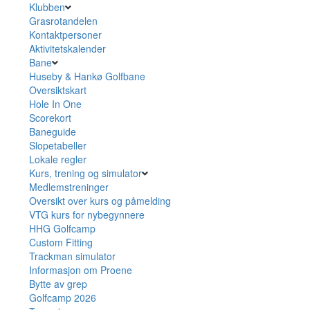
Klubben
Grasrotandelen
Kontaktpersoner
Aktivitetskalender
Bane
Huseby & Hankø Golfbane
Oversiktskart
Hole In One
Scorekort
Baneguide
Slopetabeller
Lokale regler
Kurs, trening og simulator
Medlemstreninger
Oversikt over kurs og påmelding
VTG kurs for nybegynnere
HHG Golfcamp
Custom Fitting
Trackman simulator
Informasjon om Proene
Bytte av grep
Golfcamp 2026