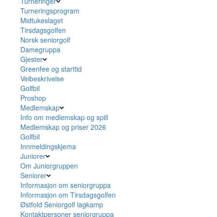
Turneringer
Turneringsprogram
Midtukeslaget
Tirsdagsgolfen
Norsk seniorgolf
Damegruppa
Gjester
Greenfee og starttid
Veibeskrivelse
Golfbil
Proshop
Medlemskap
Info om medlemskap og spill
Medlemskap og priser 2026
Golfbil
Innmeldingskjema
Juniorer
Om Juniorgruppen
Seniorer
Informasjon om seniorgruppa
Informasjon om Tirsdagsgolfen
Østfold Seniorgolf lagkamp
Kontaktpersoner seniorgruppa