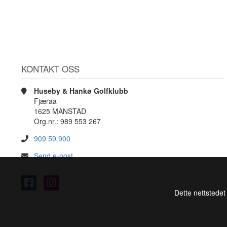
KONTAKT OSS
Huseby & Hankø Golfklubb
Fjæraa
1625 MANSTAD
Org.nr.: 989 553 267
909 59 900
Send e-post
Dette nettstedet