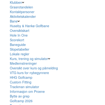
Klubben
Grasrotandelen
Kontaktpersoner
Aktivitetskalender
Bane
Huseby & Hankø Golfbane
Oversiktskart
Hole In One
Scorekort
Baneguide
Slopetabeller
Lokale regler
Kurs, trening og simulator
Medlemstreninger
Oversikt over kurs og påmelding
VTG kurs for nybegynnere
HHG Golfcamp
Custom Fitting
Trackman simulator
Informasjon om Proene
Bytte av grep
Golfcamp 2026