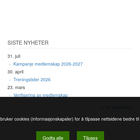
SISTE NYHETER
31. juli
Kampanje medlemskap 2026-2027
30. april
Treningstider 2026
23. mars
Verifisering av medlemskap
Se nyhetsarkiv
 bruker cookies (informasjonskapsler) for å tilpasse nettsidene bedre ti
Godta alle
Tilpass