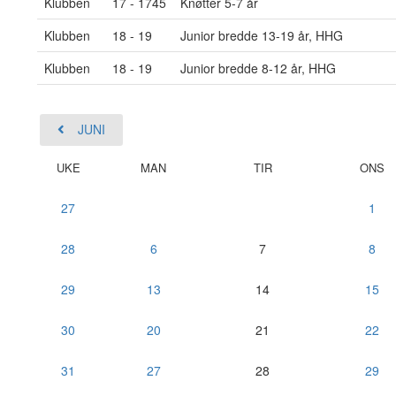
Klubben
17 - 1745
Knøtter 5-7 år
Klubben
18 - 19
Junior bredde 13-19 år, HHG
Klubben
18 - 19
Junior bredde 8-12 år, HHG
JUNI
UKE
MAN
TIR
ONS
27
1
28
6
7
8
29
13
14
15
30
20
21
22
31
27
28
29