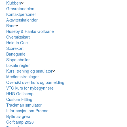
Klubben
Grasrotandelen
Kontaktpersoner
Aktivitetskalender
Bane
Huseby & Hankø Golfbane
Oversiktskart
Hole In One
Scorekort
Baneguide
Slopetabeller
Lokale regler
Kurs, trening og simulator
Medlemstreninger
Oversikt over kurs og påmelding
VTG kurs for nybegynnere
HHG Golfcamp
Custom Fitting
Trackman simulator
Informasjon om Proene
Bytte av grep
Golfcamp 2026