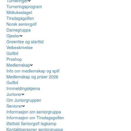
Turneringer
Turneringsprogram
Midtukeslaget
Tirsdagsgolfen
Norsk seniorgolf
Damegruppa
Gjester
Greenfee og starttid
Veibeskrivelse
Golfbil
Proshop
Medlemskap
Info om medlemskap og spill
Medlemskap og priser 2026
Golfbil
Innmeldingskjema
Juniorer
Om Juniorgruppen
Seniorer
Informasjon om seniorgruppa
Informasjon om Tirsdagsgolfen
Østfold Seniorgolf lagkamp
Kontaktpersoner seniorgruppa