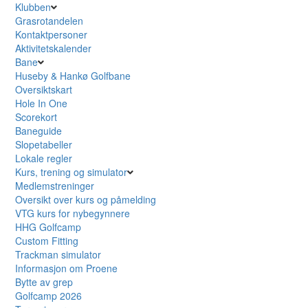
Klubben
Grasrotandelen
Kontaktpersoner
Aktivitetskalender
Bane
Huseby & Hankø Golfbane
Oversiktskart
Hole In One
Scorekort
Baneguide
Slopetabeller
Lokale regler
Kurs, trening og simulator
Medlemstreninger
Oversikt over kurs og påmelding
VTG kurs for nybegynnere
HHG Golfcamp
Custom Fitting
Trackman simulator
Informasjon om Proene
Bytte av grep
Golfcamp 2026