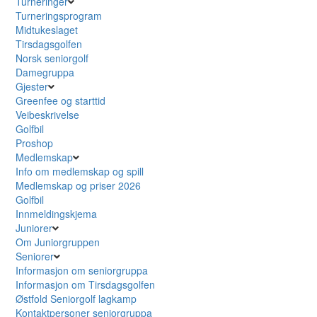
Turneringer
Turneringsprogram
Midtukeslaget
Tirsdagsgolfen
Norsk seniorgolf
Damegruppa
Gjester
Greenfee og starttid
Veibeskrivelse
Golfbil
Proshop
Medlemskap
Info om medlemskap og spill
Medlemskap og priser 2026
Golfbil
Innmeldingskjema
Juniorer
Om Juniorgruppen
Seniorer
Informasjon om seniorgruppa
Informasjon om Tirsdagsgolfen
Østfold Seniorgolf lagkamp
Kontaktpersoner seniorgruppa