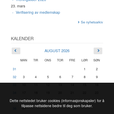
23. mars
Verifisering av medlemskap
Se nyhetsarkiv
KALENDER
AUGUST 2026
MAN
TIR
ONS
TOR
FRE
LØR
SØN
31
1
2
32
3
4
5
6
7
8
9
33
10
11
12
13
14
15
16
34
17
18
19
20
21
22
23
35
24
25
26
27
28
29
30
Dette nettstedet bruker cookies (informasjonskapsler) for å
tilpasse nettsidene bedre til deg som bruker.
36
31