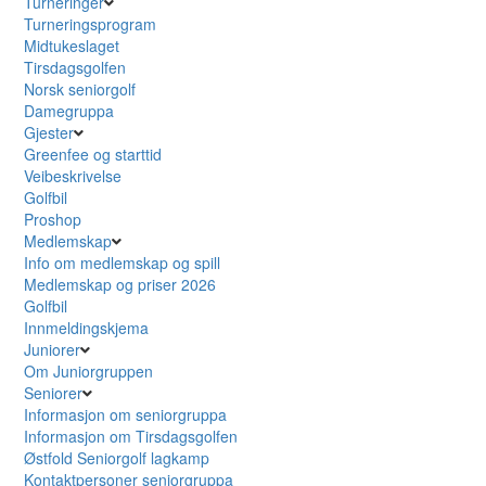
Turneringer
Turneringsprogram
Midtukeslaget
Tirsdagsgolfen
Norsk seniorgolf
Damegruppa
Gjester
Greenfee og starttid
Veibeskrivelse
Golfbil
Proshop
Medlemskap
Info om medlemskap og spill
Medlemskap og priser 2026
Golfbil
Innmeldingskjema
Juniorer
Om Juniorgruppen
Seniorer
Informasjon om seniorgruppa
Informasjon om Tirsdagsgolfen
Østfold Seniorgolf lagkamp
Kontaktpersoner seniorgruppa