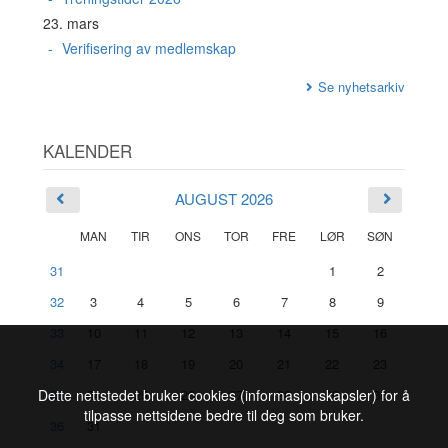
23. mars
Verifisering av medlemskap
Se nyhetsarkiv
KALENDER
AUGUST 2026
MAN
TIR
ONS
TOR
FRE
LØR
SØN
31
1
2
32
3
4
5
6
7
8
9
33
10
11
12
13
14
15
16
34
17
18
19
20
21
22
23
35
24
25
26
27
28
29
30
Dette nettstedet bruker cookies (informasjonskapsler) for å
tilpasse nettsidene bedre til deg som bruker.
36
31