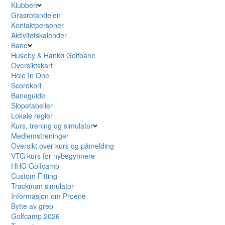
Klubben
Grasrotandelen
Kontaktpersoner
Aktivitetskalender
Bane
Huseby & Hankø Golfbane
Oversiktskart
Hole In One
Scorekort
Baneguide
Slopetabeller
Lokale regler
Kurs, trening og simulator
Medlemstreninger
Oversikt over kurs og påmelding
VTG kurs for nybegynnere
HHG Golfcamp
Custom Fitting
Trackman simulator
Informasjon om Proene
Bytte av grep
Golfcamp 2026