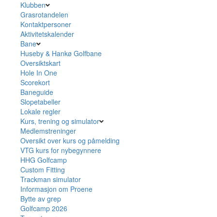
Klubben
Grasrotandelen
Kontaktpersoner
Aktivitetskalender
Bane
Huseby & Hankø Golfbane
Oversiktskart
Hole In One
Scorekort
Baneguide
Slopetabeller
Lokale regler
Kurs, trening og simulator
Medlemstreninger
Oversikt over kurs og påmelding
VTG kurs for nybegynnere
HHG Golfcamp
Custom Fitting
Trackman simulator
Informasjon om Proene
Bytte av grep
Golfcamp 2026