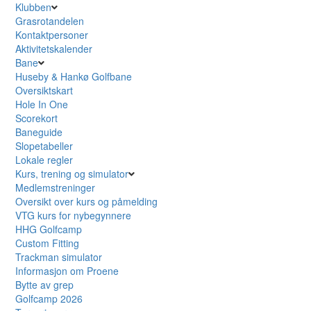
Klubben
Grasrotandelen
Kontaktpersoner
Aktivitetskalender
Bane
Huseby & Hankø Golfbane
Oversiktskart
Hole In One
Scorekort
Baneguide
Slopetabeller
Lokale regler
Kurs, trening og simulator
Medlemstreninger
Oversikt over kurs og påmelding
VTG kurs for nybegynnere
HHG Golfcamp
Custom Fitting
Trackman simulator
Informasjon om Proene
Bytte av grep
Golfcamp 2026