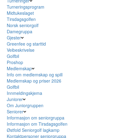
Turneringer
Turneringsprogram
Midtukeslaget
Tirsdagsgolfen
Norsk seniorgolf
Damegruppa
Gjester
Greenfee og starttid
Veibeskrivelse
Golfbil
Proshop
Medlemskap
Info om medlemskap og spill
Medlemskap og priser 2026
Golfbil
Innmeldingskjema
Juniorer
Om Juniorgruppen
Seniorer
Informasjon om seniorgruppa
Informasjon om Tirsdagsgolfen
Østfold Seniorgolf lagkamp
Kontaktpersoner seniorgruppa