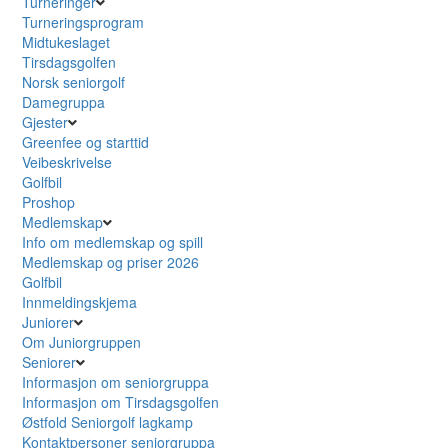
Turneringer
Turneringsprogram
Midtukeslaget
Tirsdagsgolfen
Norsk seniorgolf
Damegruppa
Gjester
Greenfee og starttid
Veibeskrivelse
Golfbil
Proshop
Medlemskap
Info om medlemskap og spill
Medlemskap og priser 2026
Golfbil
Innmeldingskjema
Juniorer
Om Juniorgruppen
Seniorer
Informasjon om seniorgruppa
Informasjon om Tirsdagsgolfen
Østfold Seniorgolf lagkamp
Kontaktpersoner seniorgruppa