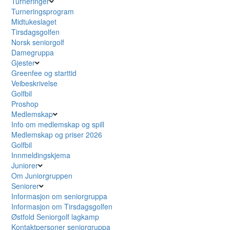
Turneringer
Turneringsprogram
Midtukeslaget
Tirsdagsgolfen
Norsk seniorgolf
Damegruppa
Gjester
Greenfee og starttid
Veibeskrivelse
Golfbil
Proshop
Medlemskap
Info om medlemskap og spill
Medlemskap og priser 2026
Golfbil
Innmeldingskjema
Juniorer
Om Juniorgruppen
Seniorer
Informasjon om seniorgruppa
Informasjon om Tirsdagsgolfen
Østfold Seniorgolf lagkamp
Kontaktpersoner seniorgruppa