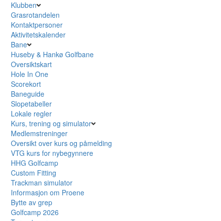
Klubben
Grasrotandelen
Kontaktpersoner
Aktivitetskalender
Bane
Huseby & Hankø Golfbane
Oversiktskart
Hole In One
Scorekort
Baneguide
Slopetabeller
Lokale regler
Kurs, trening og simulator
Medlemstreninger
Oversikt over kurs og påmelding
VTG kurs for nybegynnere
HHG Golfcamp
Custom Fitting
Trackman simulator
Informasjon om Proene
Bytte av grep
Golfcamp 2026