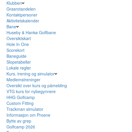
Klubben
Grasrotandelen
Kontaktpersoner
Aktivitetskalender
Bane
Huseby & Hankø Golfbane
Oversiktskart
Hole In One
Scorekort
Baneguide
Slopetabeller
Lokale regler
Kurs, trening og simulator
Medlemstreninger
Oversikt over kurs og påmelding
VTG kurs for nybegynnere
HHG Golfcamp
Custom Fitting
Trackman simulator
Informasjon om Proene
Bytte av grep
Golfcamp 2026