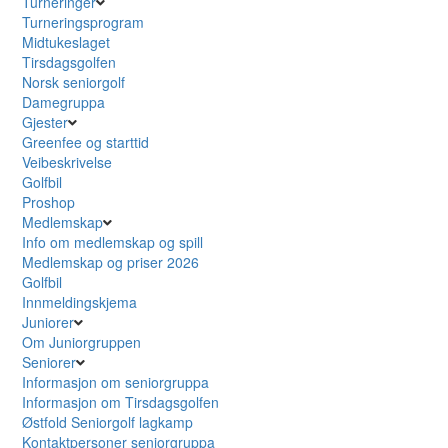
Turneringer
Turneringsprogram
Midtukeslaget
Tirsdagsgolfen
Norsk seniorgolf
Damegruppa
Gjester
Greenfee og starttid
Veibeskrivelse
Golfbil
Proshop
Medlemskap
Info om medlemskap og spill
Medlemskap og priser 2026
Golfbil
Innmeldingskjema
Juniorer
Om Juniorgruppen
Seniorer
Informasjon om seniorgruppa
Informasjon om Tirsdagsgolfen
Østfold Seniorgolf lagkamp
Kontaktpersoner seniorgruppa