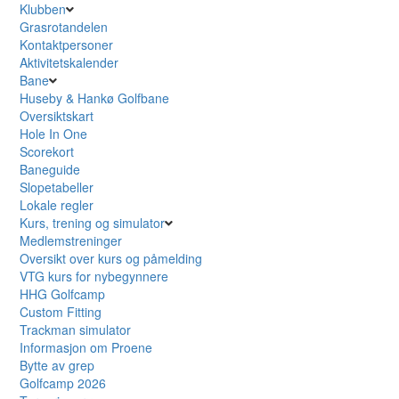
Klubben
Grasrotandelen
Kontaktpersoner
Aktivitetskalender
Bane
Huseby & Hankø Golfbane
Oversiktskart
Hole In One
Scorekort
Baneguide
Slopetabeller
Lokale regler
Kurs, trening og simulator
Medlemstreninger
Oversikt over kurs og påmelding
VTG kurs for nybegynnere
HHG Golfcamp
Custom Fitting
Trackman simulator
Informasjon om Proene
Bytte av grep
Golfcamp 2026