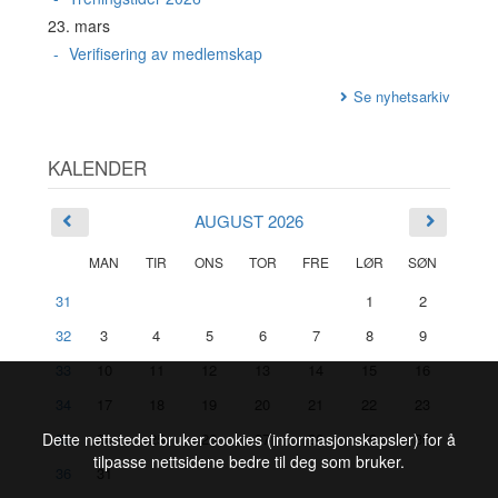
23. mars
Verifisering av medlemskap
Se nyhetsarkiv
KALENDER
AUGUST 2026
MAN
TIR
ONS
TOR
FRE
LØR
SØN
31
1
2
32
3
4
5
6
7
8
9
33
10
11
12
13
14
15
16
34
17
18
19
20
21
22
23
35
24
25
26
27
28
29
30
Dette nettstedet bruker cookies (informasjonskapsler) for å
tilpasse nettsidene bedre til deg som bruker.
36
31