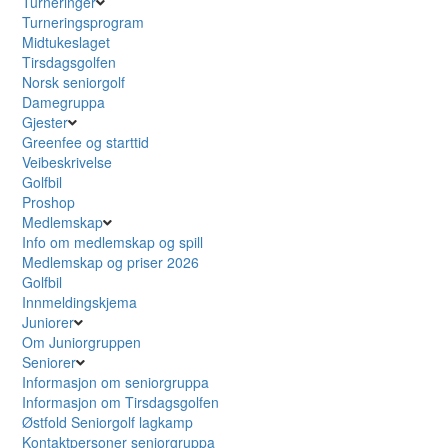
Turneringer
Turneringsprogram
Midtukeslaget
Tirsdagsgolfen
Norsk seniorgolf
Damegruppa
Gjester
Greenfee og starttid
Veibeskrivelse
Golfbil
Proshop
Medlemskap
Info om medlemskap og spill
Medlemskap og priser 2026
Golfbil
Innmeldingskjema
Juniorer
Om Juniorgruppen
Seniorer
Informasjon om seniorgruppa
Informasjon om Tirsdagsgolfen
Østfold Seniorgolf lagkamp
Kontaktpersoner seniorgruppa