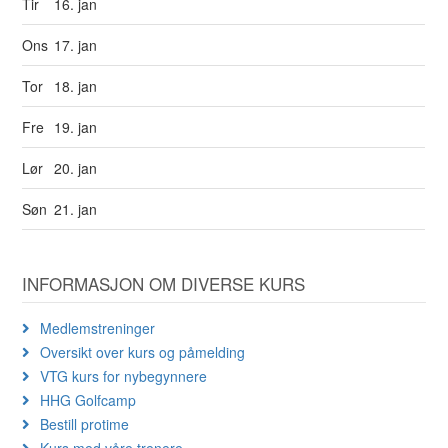
Tir
16. jan
Ons
17. jan
Tor
18. jan
Fre
19. jan
Lør
20. jan
Søn
21. jan
INFORMASJON OM DIVERSE KURS
Medlemstreninger
Oversikt over kurs og påmelding
VTG kurs for nybegynnere
HHG Golfcamp
Bestill protime
Kurs med våre trenere