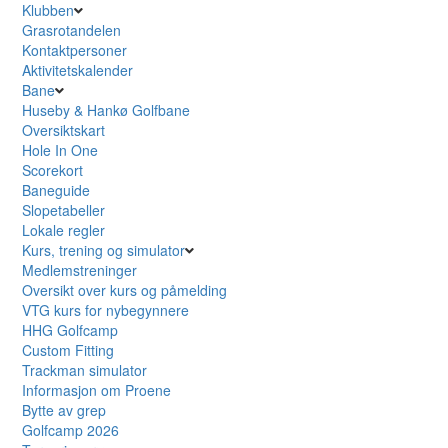
Klubben
Grasrotandelen
Kontaktpersoner
Aktivitetskalender
Bane
Huseby & Hankø Golfbane
Oversiktskart
Hole In One
Scorekort
Baneguide
Slopetabeller
Lokale regler
Kurs, trening og simulator
Medlemstreninger
Oversikt over kurs og påmelding
VTG kurs for nybegynnere
HHG Golfcamp
Custom Fitting
Trackman simulator
Informasjon om Proene
Bytte av grep
Golfcamp 2026