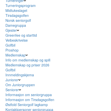
Turneringer
Turneringsprogram
Midtukeslaget
Tirsdagsgolfen
Norsk seniorgolf
Damegruppa
Gjester
Greenfee og starttid
Veibeskrivelse
Golfbil
Proshop
Medlemskap
Info om medlemskap og spill
Medlemskap og priser 2026
Golfbil
Innmeldingskjema
Juniorer
Om Juniorgruppen
Seniorer
Informasjon om seniorgruppa
Informasjon om Tirsdagsgolfen
Østfold Seniorgolf lagkamp
Kontaktpersoner seniorgruppa