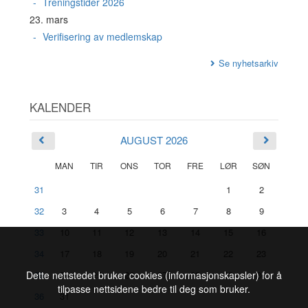
Treningstider 2026
23. mars
Verifisering av medlemskap
Se nyhetsarkiv
KALENDER
AUGUST 2026
MAN
TIR
ONS
TOR
FRE
LØR
SØN
31
1
2
32
3
4
5
6
7
8
9
33
10
11
12
13
14
15
16
34
17
18
19
20
21
22
23
35
24
25
26
27
28
29
30
Dette nettstedet bruker cookies (informasjonskapsler) for å
tilpasse nettsidene bedre til deg som bruker.
36
31