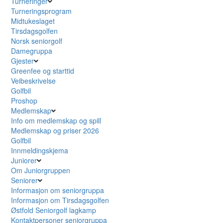
Turneringer
Turneringsprogram
Midtukeslaget
Tirsdagsgolfen
Norsk seniorgolf
Damegruppa
Gjester
Greenfee og starttid
Veibeskrivelse
Golfbil
Proshop
Medlemskap
Info om medlemskap og spill
Medlemskap og priser 2026
Golfbil
Innmeldingskjema
Juniorer
Om Juniorgruppen
Seniorer
Informasjon om seniorgruppa
Informasjon om Tirsdagsgolfen
Østfold Seniorgolf lagkamp
Kontaktpersoner seniorgruppa