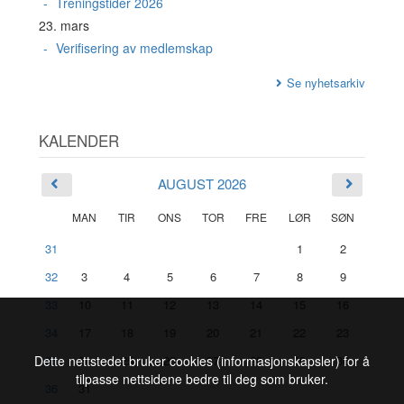
Treningstider 2026
23. mars
Verifisering av medlemskap
Se nyhetsarkiv
KALENDER
AUGUST 2026
MAN
TIR
ONS
TOR
FRE
LØR
SØN
31
1
2
32
3
4
5
6
7
8
9
33
10
11
12
13
14
15
16
34
17
18
19
20
21
22
23
35
24
25
26
27
28
29
30
Dette nettstedet bruker cookies (informasjonskapsler) for å
tilpasse nettsidene bedre til deg som bruker.
36
31