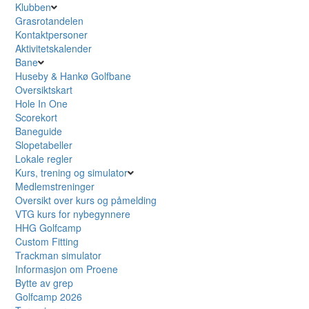
Klubben
Grasrotandelen
Kontaktpersoner
Aktivitetskalender
Bane
Huseby & Hankø Golfbane
Oversiktskart
Hole In One
Scorekort
Baneguide
Slopetabeller
Lokale regler
Kurs, trening og simulator
Medlemstreninger
Oversikt over kurs og påmelding
VTG kurs for nybegynnere
HHG Golfcamp
Custom Fitting
Trackman simulator
Informasjon om Proene
Bytte av grep
Golfcamp 2026