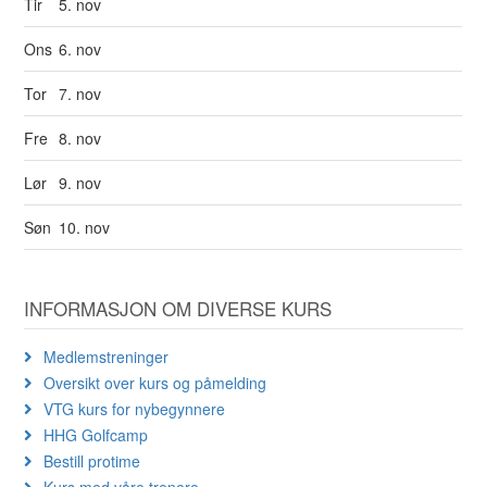
Tir
5. nov
Ons
6. nov
Tor
7. nov
Fre
8. nov
Lør
9. nov
Søn
10. nov
INFORMASJON OM DIVERSE KURS
Medlemstreninger
Oversikt over kurs og påmelding
VTG kurs for nybegynnere
HHG Golfcamp
Bestill protime
Kurs med våre trenere