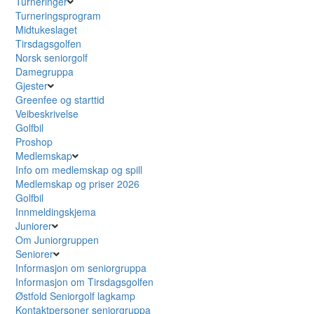
Turneringer
Turneringsprogram
Midtukeslaget
Tirsdagsgolfen
Norsk seniorgolf
Damegruppa
Gjester
Greenfee og starttid
Veibeskrivelse
Golfbil
Proshop
Medlemskap
Info om medlemskap og spill
Medlemskap og priser 2026
Golfbil
Innmeldingskjema
Juniorer
Om Juniorgruppen
Seniorer
Informasjon om seniorgruppa
Informasjon om Tirsdagsgolfen
Østfold Seniorgolf lagkamp
Kontaktpersoner seniorgruppa