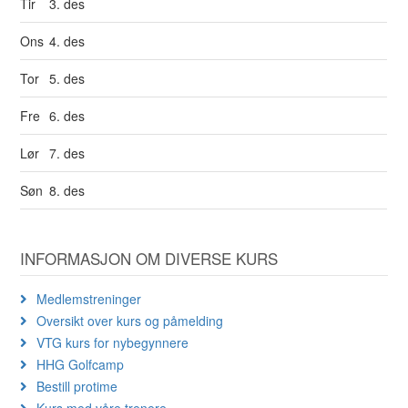
Tir
3. des
Ons
4. des
Tor
5. des
Fre
6. des
Lør
7. des
Søn
8. des
INFORMASJON OM DIVERSE KURS
Medlemstreninger
Oversikt over kurs og påmelding
VTG kurs for nybegynnere
HHG Golfcamp
Bestill protime
Kurs med våre trenere