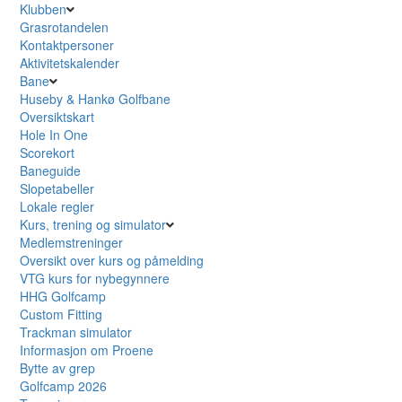
Klubben
Grasrotandelen
Kontaktpersoner
Aktivitetskalender
Bane
Huseby & Hankø Golfbane
Oversiktskart
Hole In One
Scorekort
Baneguide
Slopetabeller
Lokale regler
Kurs, trening og simulator
Medlemstreninger
Oversikt over kurs og påmelding
VTG kurs for nybegynnere
HHG Golfcamp
Custom Fitting
Trackman simulator
Informasjon om Proene
Bytte av grep
Golfcamp 2026