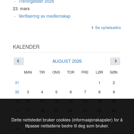
Treningstider 2026
23. mars
Verifisering av medlemskap
Se nyhetsarkiv
KALENDER
AUGUST 2026
MAN
TIR
ONS
TOR
FRE
LØR
SØN
31
1
2
32
3
4
5
6
7
8
9
33
10
11
12
13
14
15
16
34
17
18
19
20
21
22
23
35
24
25
26
27
28
29
30
Dette nettstedet bruker cookies (informasjonskapsler) for å
tilpasse nettsidene bedre til deg som bruker.
36
31