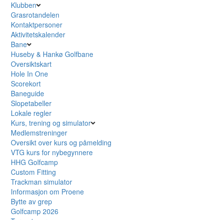
Klubben
Grasrotandelen
Kontaktpersoner
Aktivitetskalender
Bane
Huseby & Hankø Golfbane
Oversiktskart
Hole In One
Scorekort
Baneguide
Slopetabeller
Lokale regler
Kurs, trening og simulator
Medlemstreninger
Oversikt over kurs og påmelding
VTG kurs for nybegynnere
HHG Golfcamp
Custom Fitting
Trackman simulator
Informasjon om Proene
Bytte av grep
Golfcamp 2026