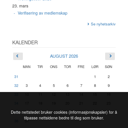
23. mars
Verifisering av medlemskap
Se nyhetsarkiv
KALENDER
AUGUST 2026
MAN
TIR
ONS
TOR
FRE
LØR
SØN
31
1
2
32
3
4
5
6
7
8
9
33
10
11
12
13
14
15
16
34
17
18
19
20
21
22
23
35
24
25
26
27
28
29
30
Dette nettstedet bruker cookies (informasjonskapsler) for å
tilpasse nettsidene bedre til deg som bruker.
36
31