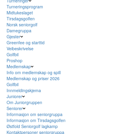
Turneringer
Turneringsprogram
Midtukeslaget
Tirsdagsgolfen
Norsk seniorgolf
Damegruppa
Gjester
Greenfee og starttid
Veibeskrivelse
Golfbil
Proshop
Medlemskap
Info om medlemskap og spill
Medlemskap og priser 2026
Golfbil
Innmeldingskjema
Juniorer
Om Juniorgruppen
Seniorer
Informasjon om seniorgruppa
Informasjon om Tirsdagsgolfen
Østfold Seniorgolf lagkamp
Kontaktpersoner seniorgruppa