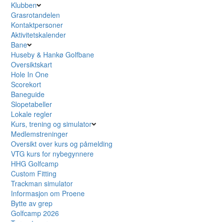
Klubben
Grasrotandelen
Kontaktpersoner
Aktivitetskalender
Bane
Huseby & Hankø Golfbane
Oversiktskart
Hole In One
Scorekort
Baneguide
Slopetabeller
Lokale regler
Kurs, trening og simulator
Medlemstreninger
Oversikt over kurs og påmelding
VTG kurs for nybegynnere
HHG Golfcamp
Custom Fitting
Trackman simulator
Informasjon om Proene
Bytte av grep
Golfcamp 2026