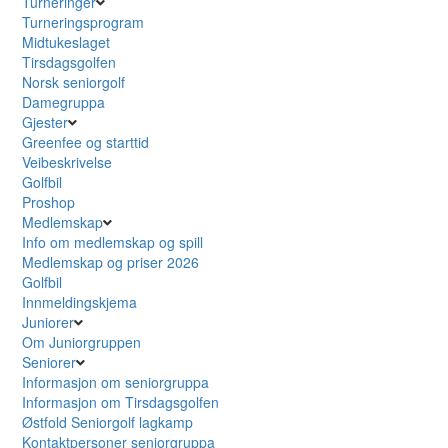
Turneringer
Turneringsprogram
Midtukeslaget
Tirsdagsgolfen
Norsk seniorgolf
Damegruppa
Gjester
Greenfee og starttid
Veibeskrivelse
Golfbil
Proshop
Medlemskap
Info om medlemskap og spill
Medlemskap og priser 2026
Golfbil
Innmeldingskjema
Juniorer
Om Juniorgruppen
Seniorer
Informasjon om seniorgruppa
Informasjon om Tirsdagsgolfen
Østfold Seniorgolf lagkamp
Kontaktpersoner seniorgruppa