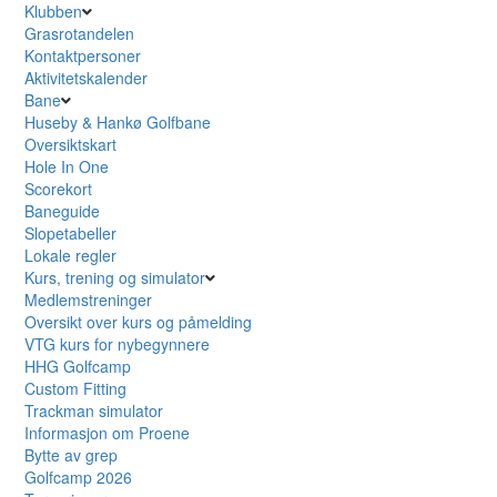
Klubben
Grasrotandelen
Kontaktpersoner
Aktivitetskalender
Bane
Huseby & Hankø Golfbane
Oversiktskart
Hole In One
Scorekort
Baneguide
Slopetabeller
Lokale regler
Kurs, trening og simulator
Medlemstreninger
Oversikt over kurs og påmelding
VTG kurs for nybegynnere
HHG Golfcamp
Custom Fitting
Trackman simulator
Informasjon om Proene
Bytte av grep
Golfcamp 2026