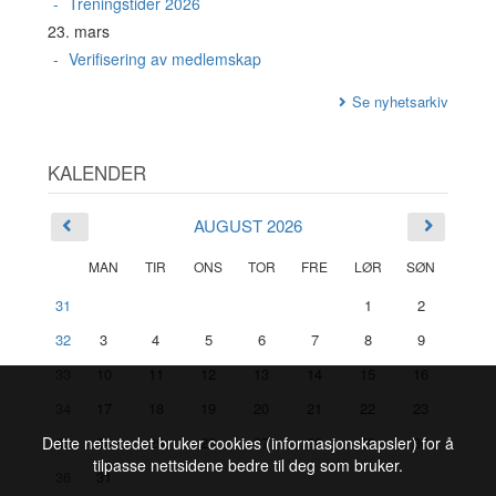
Treningstider 2026
23. mars
Verifisering av medlemskap
Se nyhetsarkiv
KALENDER
AUGUST 2026
MAN
TIR
ONS
TOR
FRE
LØR
SØN
31
1
2
32
3
4
5
6
7
8
9
33
10
11
12
13
14
15
16
34
17
18
19
20
21
22
23
35
24
25
26
27
28
29
30
Dette nettstedet bruker cookies (informasjonskapsler) for å
tilpasse nettsidene bedre til deg som bruker.
36
31