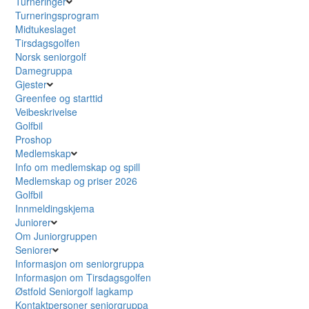
Turneringer
Turneringsprogram
Midtukeslaget
Tirsdagsgolfen
Norsk seniorgolf
Damegruppa
Gjester
Greenfee og starttid
Veibeskrivelse
Golfbil
Proshop
Medlemskap
Info om medlemskap og spill
Medlemskap og priser 2026
Golfbil
Innmeldingskjema
Juniorer
Om Juniorgruppen
Seniorer
Informasjon om seniorgruppa
Informasjon om Tirsdagsgolfen
Østfold Seniorgolf lagkamp
Kontaktpersoner seniorgruppa