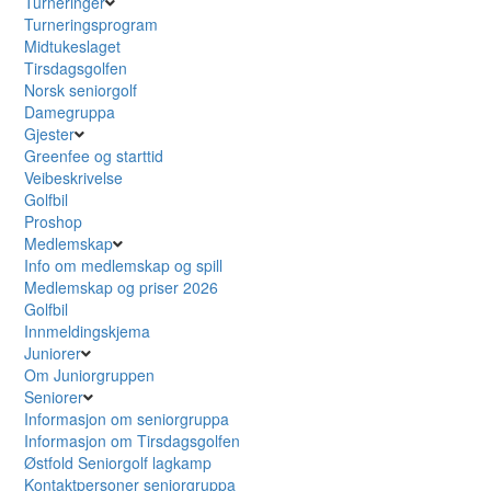
Turneringer
Turneringsprogram
Midtukeslaget
Tirsdagsgolfen
Norsk seniorgolf
Damegruppa
Gjester
Greenfee og starttid
Veibeskrivelse
Golfbil
Proshop
Medlemskap
Info om medlemskap og spill
Medlemskap og priser 2026
Golfbil
Innmeldingskjema
Juniorer
Om Juniorgruppen
Seniorer
Informasjon om seniorgruppa
Informasjon om Tirsdagsgolfen
Østfold Seniorgolf lagkamp
Kontaktpersoner seniorgruppa