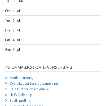
Tir
30. jun
Ons
1. jul
Tor
2. jul
Fre
3. jul
Lør
4. jul
Søn
5. jul
INFORMASJON OM DIVERSE KURS
Medlemstreninger
Oversikt over kurs og påmelding
VTG kurs for nybegynnere
HHG Golfcamp
Bestill protime
Kurs med våre trenere