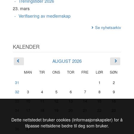
Treningstider 2026
23. mars
Verifisering av medlemskap
Se nyhetsarkiv
KALENDER
AUGUST 2026
MAN
TIR
ONS
TOR
FRE
LØR
SØN
31
1
2
32
3
4
5
6
7
8
9
33
10
11
12
13
14
15
16
34
17
18
19
20
21
22
23
35
24
25
26
27
28
29
30
Dette nettstedet bruker cookies (informasjonskapsler) for å
tilpasse nettsidene bedre til deg som bruker.
36
31