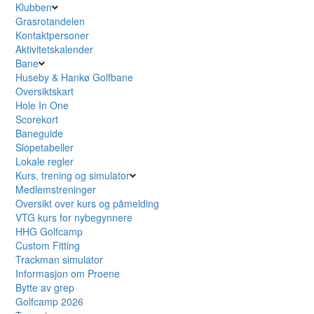
Klubben
Grasrotandelen
Kontaktpersoner
Aktivitetskalender
Bane
Huseby & Hankø Golfbane
Oversiktskart
Hole In One
Scorekort
Baneguide
Slopetabeller
Lokale regler
Kurs, trening og simulator
Medlemstreninger
Oversikt over kurs og påmelding
VTG kurs for nybegynnere
HHG Golfcamp
Custom Fitting
Trackman simulator
Informasjon om Proene
Bytte av grep
Golfcamp 2026