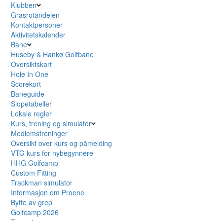
Klubben
Grasrotandelen
Kontaktpersoner
Aktivitetskalender
Bane
Huseby & Hankø Golfbane
Oversiktskart
Hole In One
Scorekort
Baneguide
Slopetabeller
Lokale regler
Kurs, trening og simulator
Medlemstreninger
Oversikt over kurs og påmelding
VTG kurs for nybegynnere
HHG Golfcamp
Custom Fitting
Trackman simulator
Informasjon om Proene
Bytte av grep
Golfcamp 2026