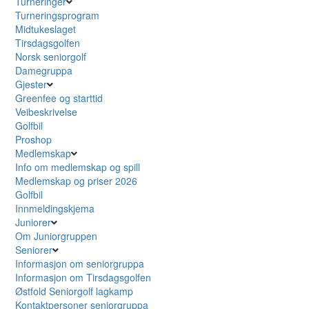
Turneringer
Turneringsprogram
Midtukeslaget
Tirsdagsgolfen
Norsk seniorgolf
Damegruppa
Gjester
Greenfee og starttid
Veibeskrivelse
Golfbil
Proshop
Medlemskap
Info om medlemskap og spill
Medlemskap og priser 2026
Golfbil
Innmeldingskjema
Juniorer
Om Juniorgruppen
Seniorer
Informasjon om seniorgruppa
Informasjon om Tirsdagsgolfen
Østfold Seniorgolf lagkamp
Kontaktpersoner seniorgruppa