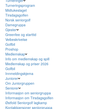
Turneringer
Turneringsprogram
Midtukeslaget
Tirsdagsgolfen
Norsk seniorgolf
Damegruppa
Gjester
Greenfee og starttid
Veibeskrivelse
Golfbil
Proshop
Medlemskap
Info om medlemskap og spill
Medlemskap og priser 2026
Golfbil
Innmeldingskjema
Juniorer
Om Juniorgruppen
Seniorer
Informasjon om seniorgruppa
Informasjon om Tirsdagsgolfen
Østfold Seniorgolf lagkamp
Kontaktpersoner seniorgruppa