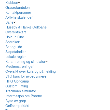
Klubben
Grasrotandelen
Kontaktpersoner
Aktivitetskalender
Bane
Huseby & Hankø Golfbane
Oversiktskart
Hole In One
Scorekort
Baneguide
Slopetabeller
Lokale regler
Kurs, trening og simulator
Medlemstreninger
Oversikt over kurs og påmelding
VTG kurs for nybegynnere
HHG Golfcamp
Custom Fitting
Trackman simulator
Informasjon om Proene
Bytte av grep
Golfcamp 2026