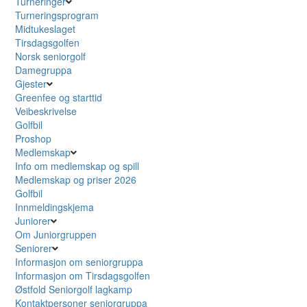
Turneringer
Turneringsprogram
Midtukeslaget
Tirsdagsgolfen
Norsk seniorgolf
Damegruppa
Gjester
Greenfee og starttid
Veibeskrivelse
Golfbil
Proshop
Medlemskap
Info om medlemskap og spill
Medlemskap og priser 2026
Golfbil
Innmeldingskjema
Juniorer
Om Juniorgruppen
Seniorer
Informasjon om seniorgruppa
Informasjon om Tirsdagsgolfen
Østfold Seniorgolf lagkamp
Kontaktpersoner seniorgruppa