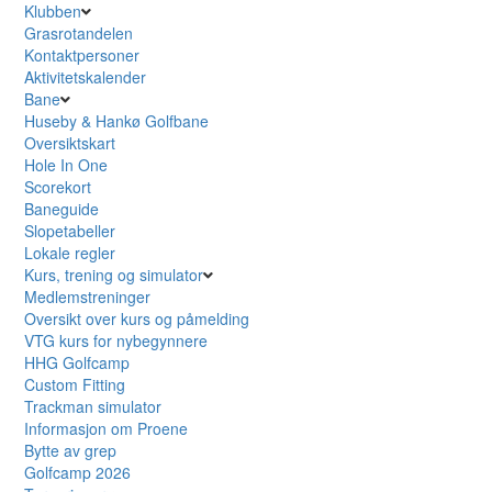
Klubben
Grasrotandelen
Kontaktpersoner
Aktivitetskalender
Bane
Huseby & Hankø Golfbane
Oversiktskart
Hole In One
Scorekort
Baneguide
Slopetabeller
Lokale regler
Kurs, trening og simulator
Medlemstreninger
Oversikt over kurs og påmelding
VTG kurs for nybegynnere
HHG Golfcamp
Custom Fitting
Trackman simulator
Informasjon om Proene
Bytte av grep
Golfcamp 2026