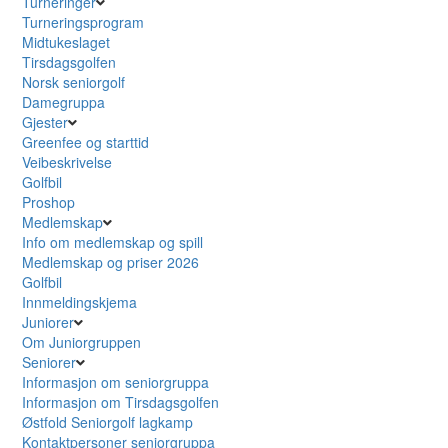
Turneringer
Turneringsprogram
Midtukeslaget
Tirsdagsgolfen
Norsk seniorgolf
Damegruppa
Gjester
Greenfee og starttid
Veibeskrivelse
Golfbil
Proshop
Medlemskap
Info om medlemskap og spill
Medlemskap og priser 2026
Golfbil
Innmeldingskjema
Juniorer
Om Juniorgruppen
Seniorer
Informasjon om seniorgruppa
Informasjon om Tirsdagsgolfen
Østfold Seniorgolf lagkamp
Kontaktpersoner seniorgruppa