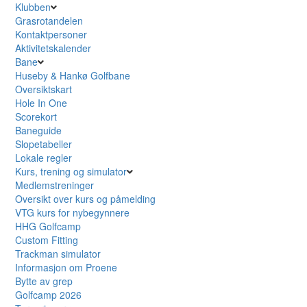
Klubben
Grasrotandelen
Kontaktpersoner
Aktivitetskalender
Bane
Huseby & Hankø Golfbane
Oversiktskart
Hole In One
Scorekort
Baneguide
Slopetabeller
Lokale regler
Kurs, trening og simulator
Medlemstreninger
Oversikt over kurs og påmelding
VTG kurs for nybegynnere
HHG Golfcamp
Custom Fitting
Trackman simulator
Informasjon om Proene
Bytte av grep
Golfcamp 2026